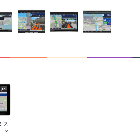
シス
説「シ