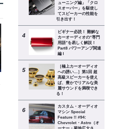
ューニング編」「クロ
スオーバー」を駆使し
てスピーカーの性能を
引き出す！
ビギナー必読！ 難解な
カーオーディオの“専門
用語”を易しく解説！
Part8 パワーアンプ関連
編 l
［極上カーオーディオ
への誘い…］第1回 超
高級スピーカーを使え
ば、豊かでリアルな美
解
麗サウンドを満喫でき
る！
カスタム・オーディオ
マシン Special
Feature !! #94:
Chevrolet・Astro（オ
ーナー・菊地広大さ