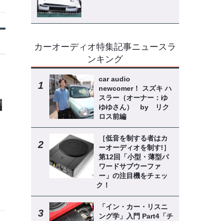
カーオーディオ特集記事ニュースラ
ンキング
car audio
newcomer！ スズキ ハ
スラー（オーナー：ゆ
ゆゆさん） by リク
ロス前編
［低音を制する者はカ
ーオーディオを制す!］
第12回「小型・薄型パ
ワードサブウーファ
ー」の注目機をチェッ
ク！
「イン・カー・リスニ
ング学」入門 Part4「チ