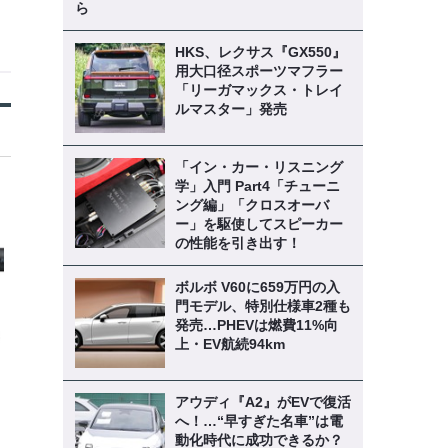
ら
HKS、レクサス『GX550』
用大口径スポーツマフラー
「リーガマックス・トレイ
ルマスター」発売
「イン・カー・リスニング
学」入門 Part4「チューニ
ング編」「クロスオーバ
ー」を駆使してスピーカー
の性能を引き出す！
ボルボ V60に659万円の入
門モデル、特別仕様車2種も
発売…PHEVは燃費11%向
上・EV航続94km
アウディ『A2』がEVで復活
へ！…“早すぎた名車”は電
動化時代に成功できるか？