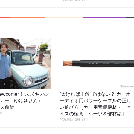
o newcomer！ スズキ ハス
“太ければ正解”ではない？ カーオ
ーナー：ゆゆゆさん）
ーディオ用パワーケーブルの正し
ロス前編
い選び方［カー用音響機材・チョ
（水）
イスの極意…パーツ＆部材編］
2026年8月3日（月）