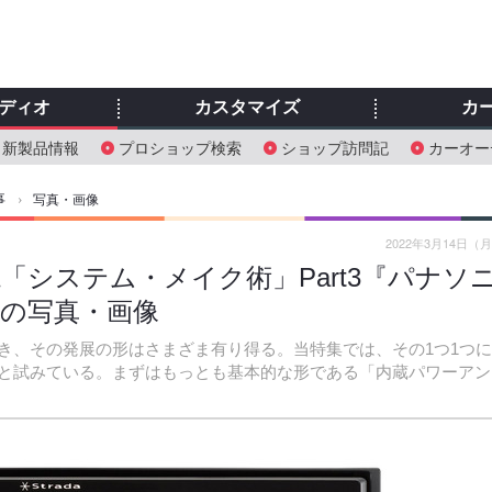
ディオ
カスタマイズ
カ
新製品情報
プロショップ検索
ショップ訪問記
カーオー
事
›
写真・画像
2022年3月14日（
説「システム・メイク術」Part3『パナソ
目の写真・画像
き、その発展の形はさまざま有り得る。当特集では、その1つ1つ
と試みている。まずはもっとも基本的な形である「内蔵パワーアン