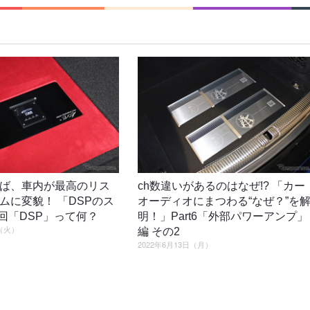
ば、車内が最高のリス
ch数違いがあるのはなぜ!? 「カー
ムに変貌！ 「DSPのス
オーディオにまつわる“なぜ？”を
1回「DSP」って何？
明！」Part6「外部パワーアンプ」
日（火）
編 その2
2022年6月13日（月）