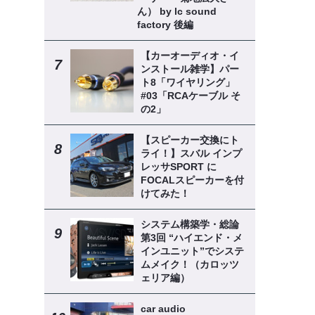
ん） by lc sound
factory 後編
【カーオーディオ・イ
ンストール雑学】パー
ト8「ワイヤリング」
#03「RCAケーブル そ
の2」
【スピーカー交換にト
ライ！】スバル インプ
レッサSPORT に
FOCALスピーカーを付
けてみた！
システム構築学・総論
第3回 “ハイエンド・メ
インユニット”でシステ
ムメイク！（カロッツ
ェリア編）
car audio