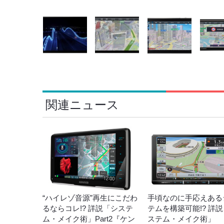
関連ニュース
“ハイレゾ音源”再生にこだわ
手頃なのに手応えある
るならコレ!? 詳説「システ
テムを構築可能!? 詳
ム・メイク術」Part2『ケン
ステム・メイク術」