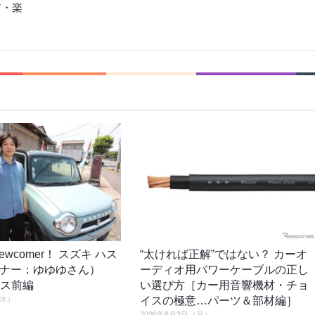
ア・楽
o newcomer！ スズキ ハス
“太ければ正解”ではない？ カーオ
ーナー：ゆゆゆさん）
ーディオ用パワーケーブルの正し
ロス前編
い選び方［カー用音響機材・チョ
（水）
イスの極意…パーツ＆部材編］
2026年8月3日（月）