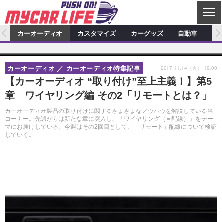
C
L
O
ム
カーオーディオ
カスタマイズ
カーグッズ
自動車
ア
S
カーオーディオ
E
特集記事
新製品情報
カスタマイズ
2017.11.14（火） 19:00
カーオーディオ
カーオーディオ特集記事
プロショップ検索
ショップ訪問記
カスタマイズ特集記事
カスタマイズ新製品情報
カーグッズ
【カーオーディオ “取り付け”至上主義！】第5
章 ワイヤリング編 その2「リモートとは？」
カーオーディオニュース
デモカー製作記
カスタマイズニュース
カーグッズ特集記事
カーグッズ新製品情報
自動車
カーオーディオ製品の取り付けに関するさまざまなノウハウを解説している当
その他
カーグッズニュース
ニュース
試乗記
アクセスランキング
コーナー。先週からは新たな章に突入し、「ワイヤリング（＝配線）」をテー
マにお届けしている。今週はその2回目として、「リモート」配線について検証
していく。
スクープ