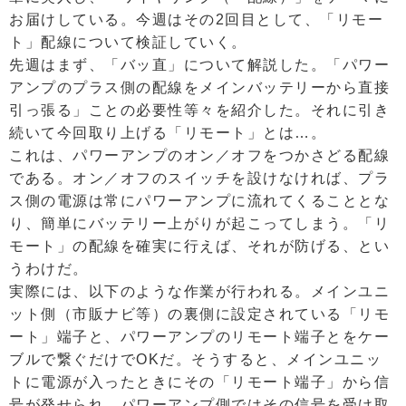
お届けしている。今週はその2回目として、「リモー
ト」配線について検証していく。
先週はまず、「バッ直」について解説した。「パワー
アンプのプラス側の配線をメインバッテリーから直接
引っ張る」ことの必要性等々を紹介した。それに引き
続いて今回取り上げる「リモート」とは…。
これは、パワーアンプのオン／オフをつかさどる配線
である。オン／オフのスイッチを設けなければ、プラ
ス側の電源は常にパワーアンプに流れてくることとな
り、簡単にバッテリー上がりが起こってしまう。「リ
モート」の配線を確実に行えば、それが防げる、とい
うわけだ。
実際には、以下のような作業が行われる。メインユニ
ット側（市販ナビ等）の裏側に設定されている「リモ
ート」端子と、パワーアンプのリモート端子とをケー
ブルで繋ぐだけでOKだ。そうすると、メインユニッ
トに電源が入ったときにその「リモート端子」から信
号が発せられ、パワーアンプ側ではその信号を受け取