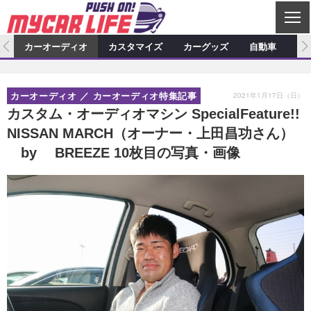
C
L
O
ム
カーオーディオ
カスタマイズ
カーグッズ
自動車
ア
S
カーオーディオ
E
特集記事
新製品情報
カスタマイズ
2021年1月17日（日）
カーオーディオ
カーオーディオ特集記事
プロショップ検索
ショップ訪問記
カスタマイズ特集記事
カスタマイズ新製品情報
カーグッズ
カスタム・オーディオマシン SpecialFeature!!
NISSAN MARCH（オーナー・上田昌功さん）
カーオーディオニュース
デモカー製作記
カスタマイズニュース
カーグッズ特集記事
カーグッズ新製品情報
自動車
by BREEZE 10枚目の写真・画像
その他
カーグッズニュース
ニュース
試乗記
アクセスランキング
スクープ