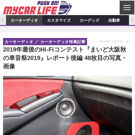
C
L
O
ム
カーオーディオ
カスタマイズ
カーグッズ
自動車
ア
S
カーオーディオ
E
特集記事
新製品情報
カスタマイズ
2019年11月27日（水）
カーオーディオ
カーオーディオ特集記事
プロショップ検索
ショップ訪問記
カスタマイズ特集記事
カスタマイズ新製品情報
カーグッズ
2019年最後のHi-Fiコンテスト『まいど大阪秋
の車音祭2019』レポート後編 48枚目の写真・
カーオーディオニュース
デモカー製作記
カスタマイズニュース
カーグッズ特集記事
カーグッズ新製品情報
自動車
画像
その他
カーグッズニュース
ニュース
試乗記
アクセスランキング
スクープ