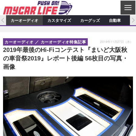
C
L
O
ム
カーオーディオ
カスタマイズ
カーグッズ
自動車
ア
S
カーオーディオ
E
特集記事
新製品情報
カスタマイズ
2019年11月27日（水）
カーオーディオ
カーオーディオ特集記事
プロショップ検索
ショップ訪問記
カスタマイズ特集記事
カスタマイズ新製品情報
カーグッズ
2019年最後のHi-Fiコンテスト『まいど大阪秋
の車音祭2019』レポート後編 56枚目の写真・
カーオーディオニュース
デモカー製作記
カスタマイズニュース
カーグッズ特集記事
カーグッズ新製品情報
自動車
画像
その他
カーグッズニュース
ニュース
試乗記
アクセスランキング
スクープ