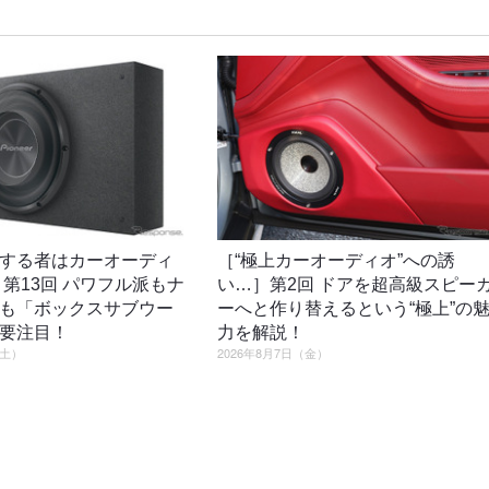
する者はカーオーディ
［“極上カーオーディオ”への誘
］第13回 パワフル派もナ
い…］第2回 ドアを超高級スピー
も「ボックスサブウー
ーへと作り替えるという“極上”の
要注目！
力を解説！
（土）
2026年8月7日（金）