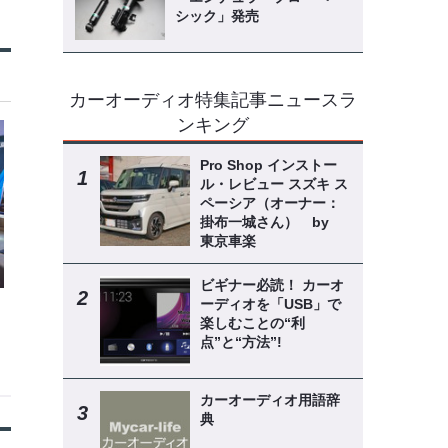
シック」発売
カーオーディオ特集記事ニュースラ
ンキング
Pro Shop インストー
ル・レビュー スズキ ス
ペーシア（オーナー：
掛布一城さん） by
東京車楽
ビギナー必読！ カーオ
ーディオを「USB」で
楽しむことの“利
点”と“方法”!
カーオーディオ用語辞
典