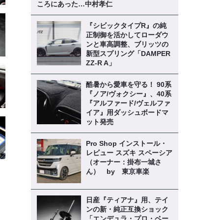
ころにあった…中村孝仁
『シビックタイプR』の純
正制御を活かしてローダウ
ンと車高調整、ブリッツの
新型スプリング「DAMPER
ZZ-R A」
酷暑から愛車を守る！ 90系
『ノア/ヴォクシー』、40系
『アルファード/ヴェルファ
イア』用ダッシュボードマ
ット発売
Pro Shop インストール・
レビュー スズキ スペーシア
（オーナー：掛布一城さ
ん） by 東京車楽
日産『ティアナ』用、テイ
ンの新・純正互換ショック
「エンデュラ・プロ・ベー