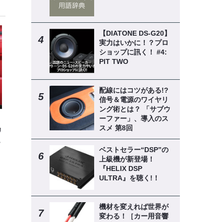
【DIATONE DS-G20】
実力はいかに！？プロ
ショップに訊く！ #4:
PIT TWO
配線にはコツがある!?
信号＆電源のワイヤリ
ング術とは？ 「サブウ
ーファー」、導入のス
スメ 第8回
カ
魅
ベストセラー“DSP”の
上級機が新登場！
『HELIX DSP
ULTRA』を聴く!！
機材を変えれば世界が
変わる！［カー用音響