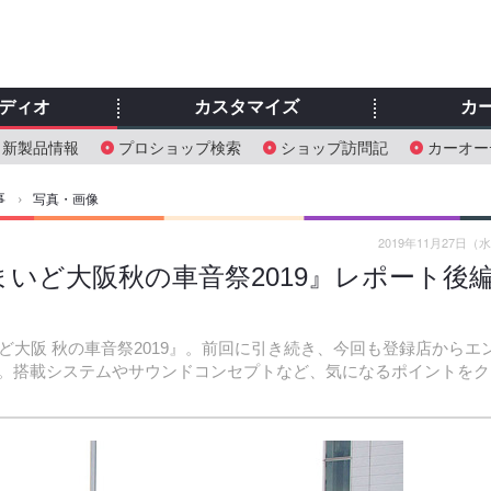
ディオ
カスタマイズ
カ
新製品情報
プロショップ検索
ショップ訪問記
カーオー
事
›
写真・画像
2019年11月27日（
ト『まいど大阪秋の車音祭2019』レポート後
いど大阪 秋の車音祭2019』。前回に引き続き、今回も登録店からエ
。搭載システムやサウンドコンセプトなど、気になるポイントをク