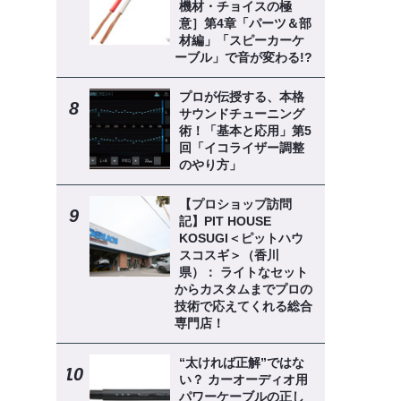
機材・チョイスの極
意］第4章「パーツ＆部
材編」「スピーカーケ
ーブル」で音が変わる!?
プロが伝授する、本格
サウンドチューニング
術！「基本と応用」第5
回「イコライザー調整
のやり方」
【プロショップ訪問
記】PIT HOUSE
KOSUGI＜ピットハウ
スコスギ＞（香川
県）： ライトなセット
からカスタムまでプロの
技術で応えてくれる総合
専門店！
“太ければ正解”ではな
い？ カーオーディオ用
パワーケーブルの正し