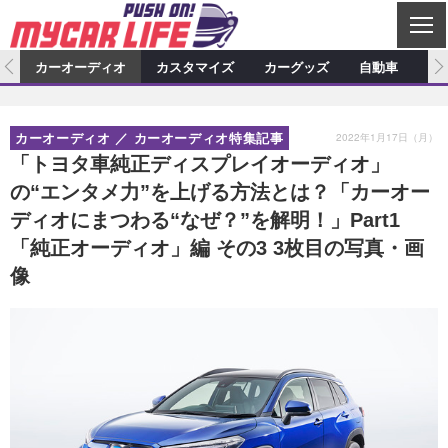
C
L
O
ム
カーオーディオ
カスタマイズ
カーグッズ
自動車
ア
S
カーオーディオ
E
特集記事
新製品情報
カスタマイズ
2022年1月17日（月）
カーオーディオ
カーオーディオ特集記事
プロショップ検索
ショップ訪問記
カスタマイズ特集記事
カスタマイズ新製品情報
カーグッズ
「トヨタ車純正ディスプレイオーディオ」
の“エンタメ力”を上げる方法とは？「カーオー
カーオーディオニュース
デモカー製作記
カスタマイズニュース
カーグッズ特集記事
カーグッズ新製品情報
自動車
ディオにまつわる“なぜ？”を解明！」Part1
その他
カーグッズニュース
ニュース
試乗記
アクセスランキング
「純正オーディオ」編 その3 3枚目の写真・画
像
スクープ