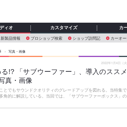
ディオ
カスタマイズ
カ
新製品情報
プロショップ検索
ショップ訪問記
カーオー
事
›
写真・画像
2022年1月4日（
る!? 「サブウーファー」、導入のスス
の写真・画像
ことでもサウンドクオリティのグレードアップを図れる。当特集で
多角的に解説している。当回では、「サブウーファーボックス」の