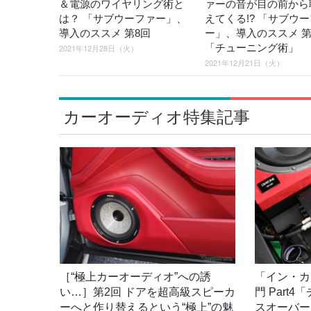
＆電源のワイヤリング術と
ァーの音が目の前から
は？ 「サブウーファー」、
えてくる!? 「サブウ
導入のススメ 第8回
ー」、導入のススメ 第
「チューニング術」
2021年12月28日（火）
2021年12月21日（火）
カーオーディオ特集記事
［“極上カーオーディオ”への誘
「イン・カ
い…］第2回 ドアを超高級スピーカ
門 Part
ーへと作り替えるという“極上”の魅
スオーバー