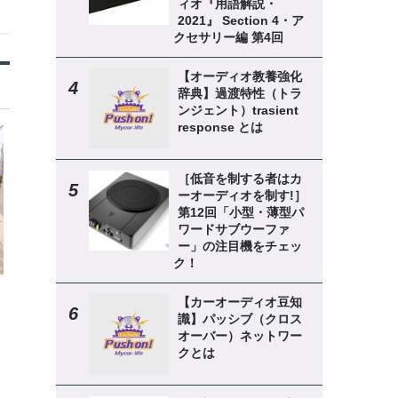
ィオ『用語解説・
2021』 Section 4・ア
クセサリー編 第4回
【オーディオ教養強化
辞典】過渡特性（トラ
ンジェント）trasient
response とは
［低音を制する者はカ
ーオーディオを制す!］
第12回「小型・薄型パ
ワードサブウーファ
ー」の注目機をチェッ
ク！
【カーオーディオ豆知
識】パッシブ（クロス
オーバー）ネットワー
クとは