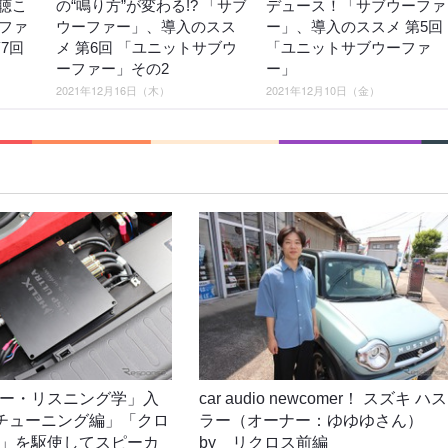
聴こ
の“鳴り方”が変わる!? 「サブ
デュース！「サブウーファ
ーファ
ウーファー」、導入のスス
ー」、導入のススメ 第5回
7回
メ 第6回 「ユニットサブウ
「ユニットサブウーファ
ーファー」その2
ー」
2021年12月16日（木）
2021年12月10日（金）
ー・リスニング学」入
car audio newcomer！ スズキ ハス
4「チューニング編」「クロ
ラー（オーナー：ゆゆゆさん）
」を駆使してスピーカ
by リクロス前編