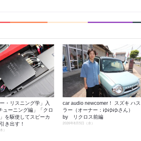
ー・リスニング学」入
car audio newcomer！ スズキ ハス
4「チューニング編」「クロ
ラー（オーナー：ゆゆゆさん）
」を駆使してスピーカ
by リクロス前編
2026年8月5日（水）
引き出す！
（木）