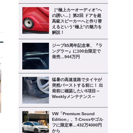
［“極上カーオーディオ”へ
の誘い…］第2回 ドアを超
高級スピーカーへと作り替
えるという“極上”の魅力を
解説！
ジープ85周年記念車、『ラ
ングラー』に100台限定で
発売…944万円
猛暑の高速道路でタイヤが
突然バーストする前に！ 出
発前に確認したい5項目～
Weeklyメンテナンス～
VW「Premium Sound
Edition」、T-Crossやゴル
フに限定車…432万4000円
から