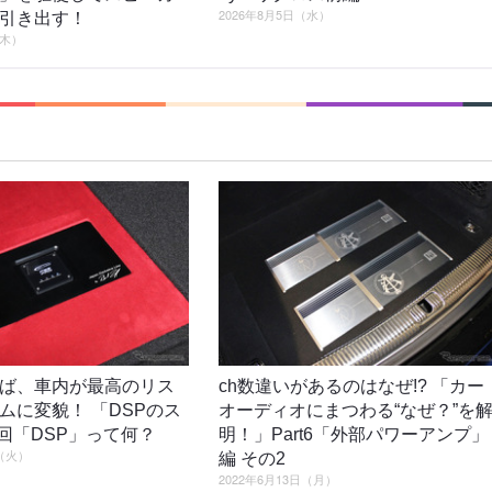
2026年8月5日（水）
引き出す！
（木）
ば、車内が最高のリス
ch数違いがあるのはなぜ!? 「カー
ムに変貌！ 「DSPのス
オーディオにまつわる“なぜ？”を
1回「DSP」って何？
明！」Part6「外部パワーアンプ」
日（火）
編 その2
2022年6月13日（月）