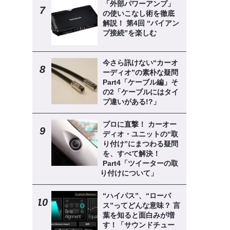
「外部パワーアンプ」
の使いこなし術を徹底
解説！ 第4回 “バイアン
プ接続”を楽しむ
今さら訊けない“カーオ
ーディオ”の素朴な疑問
Part4「ケーブル編」そ
の2「ケーブルにはタイ
プ違いがある!?」
プロに直撃！ カーオー
ディオ・ユニットの“取
り付け”にまつわる疑問
を、すべて解決！
Part4「ツイーターの取
り付けについて」
“ハイパス”、“ローパ
ス”ってどんな意味？ 言
葉を知ると面白みが増
す！「サウンドチュー