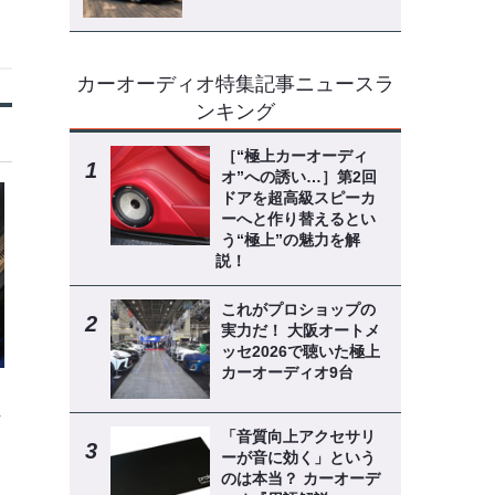
カーオーディオ特集記事ニュースラ
ンキング
［“極上カーオーディ
オ”への誘い…］第2回
ドアを超高級スピーカ
ーへと作り替えるとい
う“極上”の魅力を解
説！
これがプロショップの
実力だ！ 大阪オートメ
ッセ2026で聴いた極上
カーオーディオ9台
解
「音質向上アクセサリ
ーが音に効く」という
のは本当？ カーオーデ