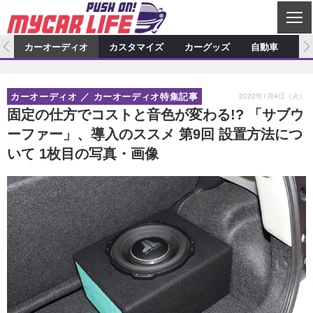
C
L
O
ム
カーオーディオ
カスタマイズ
カーグッズ
自動車
ア
S
カーオーディオ
E
特集記事
新製品情報
カスタマイズ
2022年1月4日（火）
カーオーディオ
カーオーディオ特集記事
プロショップ検索
ショップ訪問記
カスタマイズ特集記事
カスタマイズ新製品情報
カーグッズ
固定の仕方でコストと音色が変わる!? 「サブウ
ーファー」、導入のススメ 第9回 設置方法につ
カーオーディオニュース
デモカー製作記
カスタマイズニュース
カーグッズ特集記事
カーグッズ新製品情報
自動車
いて 1枚目の写真・画像
その他
カーグッズニュース
ニュース
試乗記
アクセスランキング
スクープ