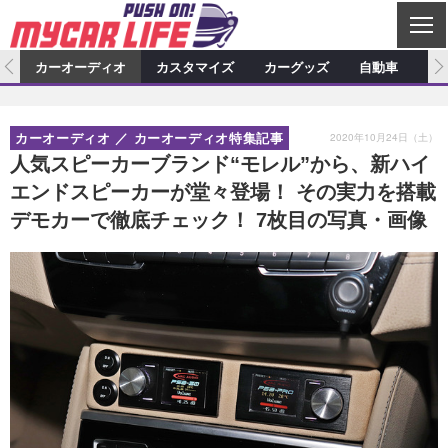
C
L
O
ム
カーオーディオ
カスタマイズ
カーグッズ
自動車
ア
S
カーオーディオ
E
特集記事
新製品情報
カスタマイズ
2020年10月24日（土）
カーオーディオ
カーオーディオ特集記事
プロショップ検索
ショップ訪問記
カスタマイズ特集記事
カスタマイズ新製品情報
カーグッズ
人気スピーカーブランド“モレル”から、新ハイ
エンドスピーカーが堂々登場！ その実力を搭載
カーオーディオニュース
デモカー製作記
カスタマイズニュース
カーグッズ特集記事
カーグッズ新製品情報
自動車
デモカーで徹底チェック！ 7枚目の写真・画像
その他
カーグッズニュース
ニュース
試乗記
アクセスランキング
スクープ