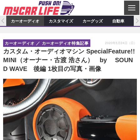
C
L
O
ム
カーオーディオ
カスタマイズ
カーグッズ
自動車
ア
S
カーオーディオ
E
特集記事
新製品情報
カスタマイズ
2020年5月24日（日）
カーオーディオ
カーオーディオ特集記事
プロショップ検索
ショップ訪問記
カスタマイズ特集記事
カスタマイズ新製品情報
カーグッズ
カスタム・オーディオマシン SpecialFeature!!
MINI（オーナー・古渡 浩さん） by SOUN
カーオーディオニュース
デモカー製作記
カスタマイズニュース
カーグッズ特集記事
カーグッズ新製品情報
自動車
D WAVE 後編 1枚目の写真・画像
その他
カーグッズニュース
ニュース
試乗記
アクセスランキング
スクープ