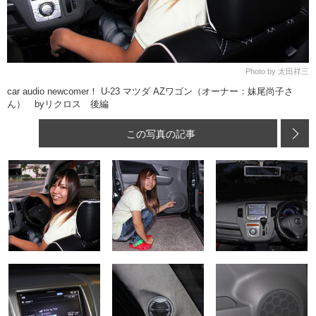
Photo by 太田祥三
car audio newcomer！ U-23 マツダ AZワゴン（オーナー：妹尾尚子さ
ん） byリクロス 後編
この写真の記事