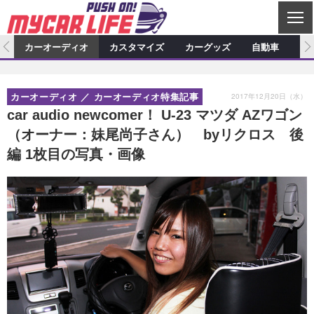
C
L
O
ム
カーオーディオ
カスタマイズ
カーグッズ
自動車
ア
S
カーオーディオ
E
特集記事
新製品情報
カスタマイズ
2017年12月20日（水）
カーオーディオ
カーオーディオ特集記事
プロショップ検索
ショップ訪問記
カスタマイズ特集記事
カスタマイズ新製品情報
カーグッズ
car audio newcomer！ U-23 マツダ AZワゴン
（オーナー：妹尾尚子さん） byリクロス 後
カーオーディオニュース
デモカー製作記
カスタマイズニュース
カーグッズ特集記事
カーグッズ新製品情報
自動車
編 1枚目の写真・画像
その他
カーグッズニュース
ニュース
試乗記
アクセスランキング
スクープ