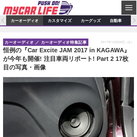
C
L
O
ム
カーオーディオ
カスタマイズ
カーグッズ
自動車
ア
S
カーオーディオ
E
特集記事
新製品情報
カスタマイズ
2017年10月24日（火）
カーオーディオ
カーオーディオ特集記事
プロショップ検索
ショップ訪問記
カスタマイズ特集記事
カスタマイズ新製品情報
カーグッズ
恒例の『Car Excite JAM 2017 in KAGAWA』
が今年も開催! 注目車両リポート! Part 2 17枚
カーオーディオニュース
デモカー製作記
カスタマイズニュース
カーグッズ特集記事
カーグッズ新製品情報
自動車
目の写真・画像
その他
カーグッズニュース
ニュース
試乗記
アクセスランキング
スクープ