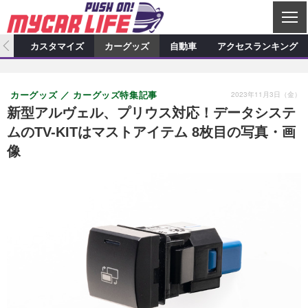
C
L
O
ィオ
カスタマイズ
カーグッズ
自動車
アクセスランキング
S
カーオーディオ
E
特集記事
新製品情報
カスタマイズ
2023年11月3日（金）
カーグッズ
カーグッズ特集記事
プロショップ検索
ショップ訪問記
カスタマイズ特集記事
カスタマイズ新製品情報
カーグッズ
新型アルヴェル、プリウス対応！データシステ
ムのTV-KITはマストアイテム 8枚目の写真・画
カーオーディオニュース
デモカー製作記
カスタマイズニュース
カーグッズ特集記事
カーグッズ新製品情報
自動車
像
その他
カーグッズニュース
ニュース
試乗記
アクセスランキング
スクープ