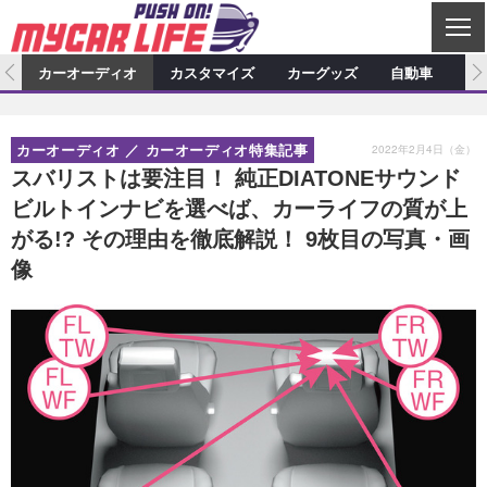
C
L
O
ム
カーオーディオ
カスタマイズ
カーグッズ
自動車
ア
S
カーオーディオ
E
特集記事
新製品情報
カスタマイズ
2022年2月4日（金）
カーオーディオ
カーオーディオ特集記事
プロショップ検索
ショップ訪問記
カスタマイズ特集記事
カスタマイズ新製品情報
カーグッズ
スバリストは要注目！ 純正DIATONEサウンド
ビルトインナビを選べば、カーライフの質が上
カーオーディオニュース
デモカー製作記
カスタマイズニュース
カーグッズ特集記事
カーグッズ新製品情報
自動車
がる!? その理由を徹底解説！ 9枚目の写真・画
その他
カーグッズニュース
ニュース
試乗記
アクセスランキング
像
スクープ