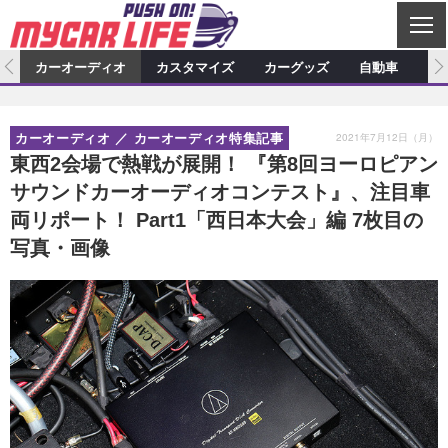
C
L
O
ム
カーオーディオ
カスタマイズ
カーグッズ
自動車
ア
S
カーオーディオ
E
特集記事
新製品情報
カスタマイズ
2021年7月12日（月）
カーオーディオ
カーオーディオ特集記事
プロショップ検索
ショップ訪問記
カスタマイズ特集記事
カスタマイズ新製品情報
カーグッズ
東西2会場で熱戦が展開！ 『第8回ヨーロピアン
サウンドカーオーディオコンテスト』、注目車
カーオーディオニュース
デモカー製作記
カスタマイズニュース
カーグッズ特集記事
カーグッズ新製品情報
自動車
両リポート！ Part1「西日本大会」編 7枚目の
その他
カーグッズニュース
ニュース
試乗記
アクセスランキング
写真・画像
スクープ