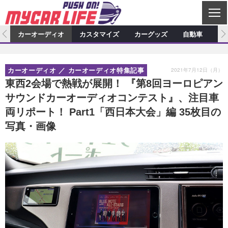
C
L
O
ム
カーオーディオ
カスタマイズ
カーグッズ
自動車
ア
S
カーオーディオ
E
特集記事
新製品情報
カスタマイズ
2021年7月12日（月）
カーオーディオ
カーオーディオ特集記事
プロショップ検索
ショップ訪問記
カスタマイズ特集記事
カスタマイズ新製品情報
カーグッズ
東西2会場で熱戦が展開！ 『第8回ヨーロピアン
サウンドカーオーディオコンテスト』、注目車
カーオーディオニュース
デモカー製作記
カスタマイズニュース
カーグッズ特集記事
カーグッズ新製品情報
自動車
両リポート！ Part1「西日本大会」編 35枚目の
その他
カーグッズニュース
ニュース
試乗記
アクセスランキング
写真・画像
スクープ