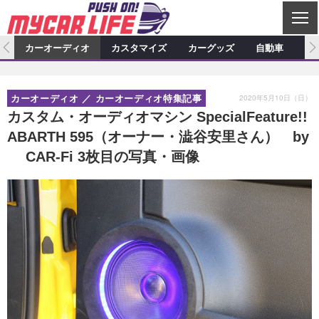
C
L
O
ム
カーオーディオ
カスタマイズ
カーグッズ
自動車
ア
S
カーオーディオ
E
特集記事
新製品情報
カスタマイズ
2020年5月10日（日）
カーオーディオ
カーオーディオ特集記事
プロショップ検索
ショップ訪問記
カスタマイズ特集記事
カスタマイズ新製品情報
カーグッズ
カスタム・オーディオマシン SpecialFeature!!
ABARTH 595（オーナー・澁谷安里さん） by
カーオーディオニュース
デモカー製作記
カスタマイズニュース
カーグッズ特集記事
カーグッズ新製品情報
自動車
CAR-Fi 3枚目の写真・画像
その他
カーグッズニュース
ニュース
試乗記
アクセスランキング
スクープ