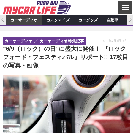
C
L
O
ム
カーオーディオ
カスタマイズ
カーグッズ
自動車
ア
S
カーオーディオ
E
特集記事
新製品情報
カスタマイズ
2019年7月1日（月）
カーオーディオ
カーオーディオ特集記事
プロショップ検索
ショップ訪問記
カスタマイズ特集記事
カスタマイズ新製品情報
カーグッズ
“6/9（ロック）の日”に盛大に開催！ 『ロック
フォード・フェスティバル』リポート!! 17枚目
カーオーディオニュース
デモカー製作記
カスタマイズニュース
カーグッズ特集記事
カーグッズ新製品情報
自動車
の写真・画像
その他
カーグッズニュース
ニュース
試乗記
アクセスランキング
スクープ