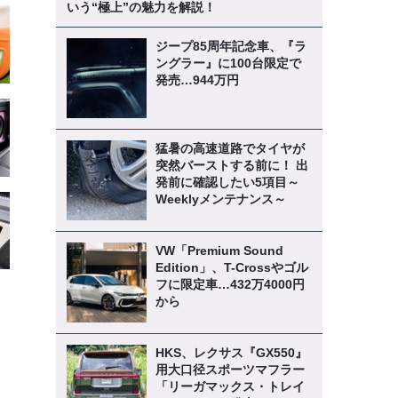
いう“極上”の魅力を解説！
ジープ85周年記念車、『ラ
ングラー』に100台限定で
発売…944万円
猛暑の高速道路でタイヤが
突然バーストする前に！ 出
発前に確認したい5項目～
Weeklyメンテナンス～
VW「Premium Sound
Edition」、T-Crossやゴル
フに限定車…432万4000円
から
HKS、レクサス『GX550』
用大口径スポーツマフラー
「リーガマックス・トレイ