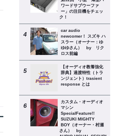
ワードサブウーファ
ー」の注目機をチェッ
ク！
car audio
newcomer！ スズキ ハ
スラー（オーナー：ゆ
ゆゆさん） by リク
ロス前編
【オーディオ教養強化
辞典】過渡特性（トラ
ンジェント）trasient
response とは
カスタム・オーディオ
マシン
SpecialFeature!!
SUZUKI MIGHTY
BOY（オーナー・村瀬
さん） by