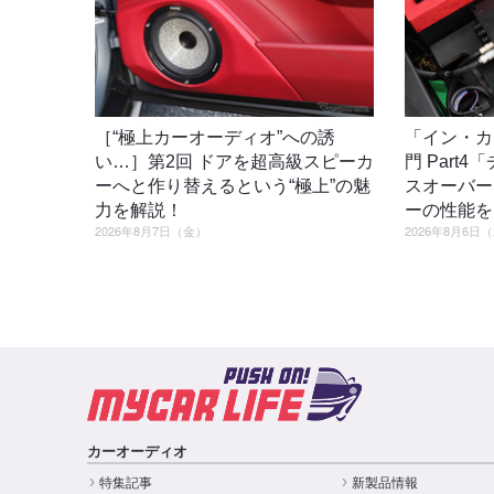
［“極上カーオーディオ”への誘
「イン・カ
い…］第2回 ドアを超高級スピーカ
門 Part
ーへと作り替えるという“極上”の魅
スオーバー
力を解説！
ーの性能を
2026年8月7日（金）
2026年8月6日
カーオーディオ
特集記事
新製品情報