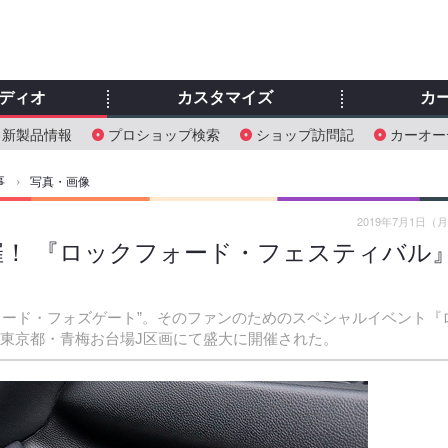
ディオ
カスタマイズ
カ
新製品情報
プロショップ検索
ショップ訪問記
カーオー
事
›
写真・画像
2019年7月1日（
開催！ 『ロックフォード・フェスティバル
ォード・フォズゲート”。そのファンのためのスペシャルイベント『
日、東京都・青梅お台場J区画にて盛大に開催された。