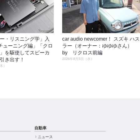
ー・リスニング学」入
car audio newcomer！ スズキ ハス
4「チューニング編」「クロ
ラー（オーナー：ゆゆゆさん）
」を駆使してスピーカ
by リクロス前編
2026年8月5日（水）
引き出す！
（木）
自動車
ニュース