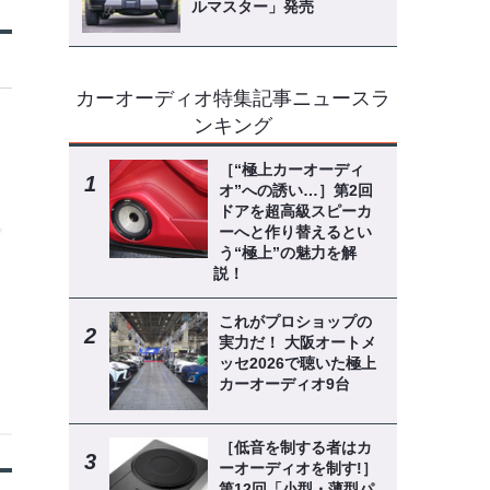
ルマスター」発売
カーオーディオ特集記事ニュースラ
ンキング
［“極上カーオーディ
オ”への誘い…］第2回
ドアを超高級スピーカ
ーへと作り替えるとい
う“極上”の魅力を解
説！
これがプロショップの
実力だ！ 大阪オートメ
ッセ2026で聴いた極上
カーオーディオ9台
［低音を制する者はカ
ーオーディオを制す!］
第12回「小型・薄型パ