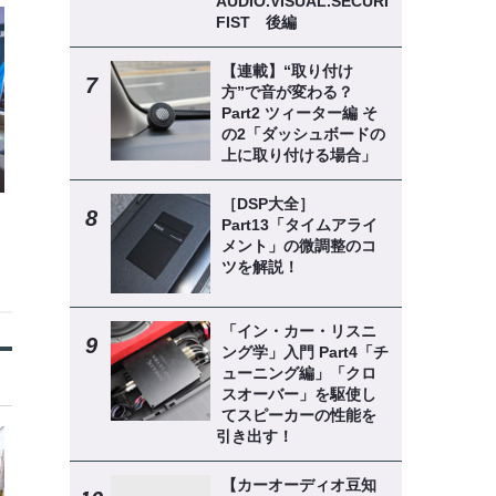
AUDIO.VISUAL.SECURITY
FIST 後編
【連載】“取り付け
方”で音が変わる？
Part2 ツィーター編 そ
の2「ダッシュボードの
上に取り付ける場合」
［DSP大全］
Part13「タイムアライ
メント」の微調整のコ
ツを解説！
「イン・カー・リスニ
ング学」入門 Part4「チ
ューニング編」「クロ
スオーバー」を駆使し
てスピーカーの性能を
引き出す！
【カーオーディオ豆知