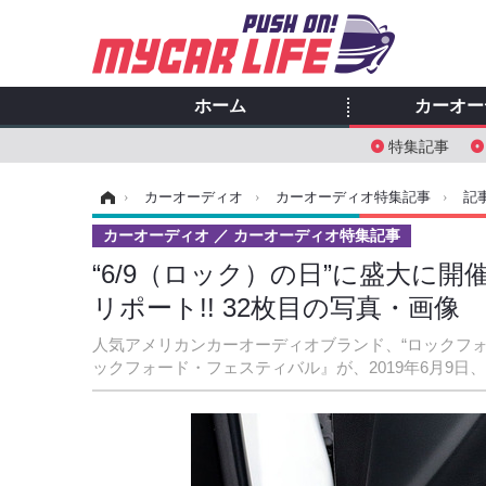
ホーム
カーオー
特集記事
ホーム
›
カーオーディオ
›
カーオーディオ特集記事
›
記
カーオーディオ
カーオーディオ特集記事
“6/9（ロック）の日”に盛大に
リポート!! 32枚目の写真・画像
人気アメリカンカーオーディオブランド、“ロックフ
ックフォード・フェスティバル』が、2019年6月9