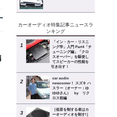
カーオーディオ特集記事ニュースラ
ンキング
「イン・カー・リスニ
ング学」入門 Part4「チ
ューニング編」「クロ
スオーバー」を駆使し
てスピーカーの性能を
引き出す！
car audio
newcomer！ スズキ ハ
スラー（オーナー：ゆ
ゆゆさん） by リク
ロス前編
［低音を制する者はカ
ーオーディオを制す!］