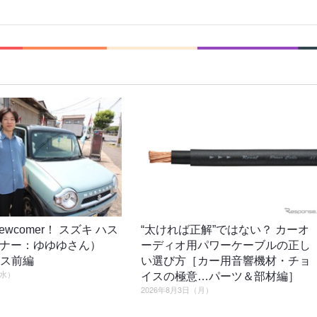
o newcomer！ スズキ ハス
“太ければ正解”ではない？ カーオ
ーナー：ゆゆゆさん）
ーディオ用パワーケーブルの正し
ロス前編
い選び方［カー用音響機材・チョ
（水）
イスの極意…パーツ＆部材編］
2026年8月3日（月）