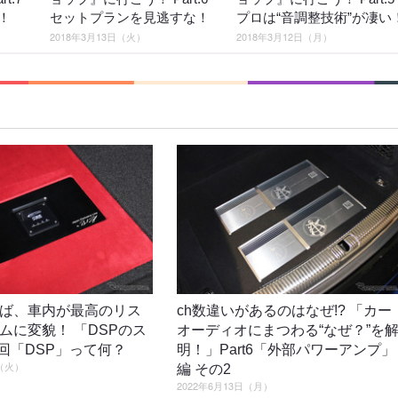
！
セットプランを見逃すな！
プロは“音調整技術”が凄い
2018年3月13日（火）
2018年3月12日（月）
ば、車内が最高のリス
ch数違いがあるのはなぜ!? 「カー
ムに変貌！ 「DSPのス
オーディオにまつわる“なぜ？”を
1回「DSP」って何？
明！」Part6「外部パワーアンプ」
日（火）
編 その2
2022年6月13日（月）