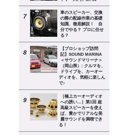
車のスピーカー、交換
の際の配線作業の基礎
知識、徹底解説！ 自
分でやる？ プロに任せ
る？
【プロショップ訪問
記】SOUND MARINA
＜サウンドマリーナ＞
（岡山県）: クルマを、
ドライブを、カーオー
ディオを、気軽に楽しん
で♪
［極上カーオーディオ
への誘い…］第1回 超
高級スピーカーを使え
ば、豊かでリアルな美
麗サウンドを満喫でき
る！