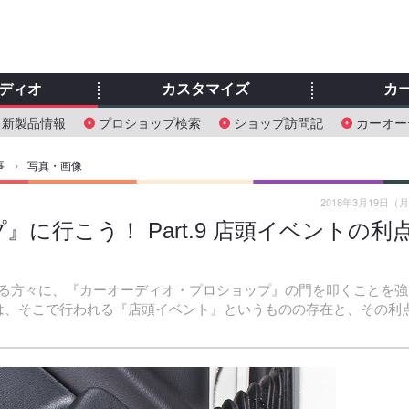
ディオ
カスタマイズ
カ
新製品情報
プロショップ検索
ショップ訪問記
カーオー
事
›
写真・画像
2018年3月19日（
に行こう！ Part.9 店頭イベントの利
る方々に、『カーオーディオ・プロショップ』の門を叩くことを強
は、そこで行われる『店頭イベント』というものの存在と、その利