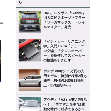
ら
！
HKS、レクサス『GX550』
用大口径スポーツマフラー
「リーガマックス・トレイ
ルマスター」発売
「イン・カー・リスニング
学」入門 Part4「チューニ
ング編」「クロスオーバ
ー」を駆使してスピーカー
の性能を引き出す！
ボルボ V60に659万円の入
門モデル、特別仕様車2種も
発売…PHEVは燃費11%向
上・EV航続94km
解
アウディ『A2』がEVで復活
へ！…“早すぎた名車”は電
動化時代に成功できるか？