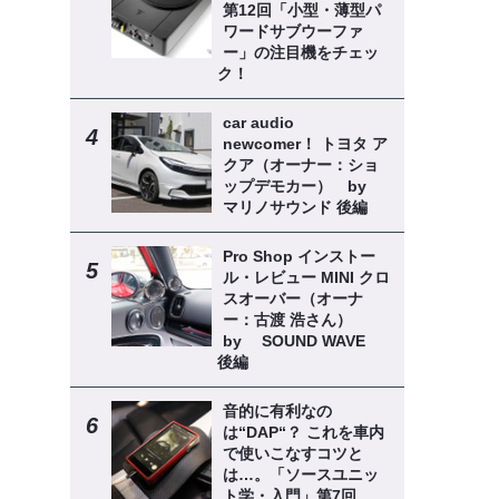
第12回「小型・薄型パ
ワードサブウーファ
ー」の注目機をチェッ
ク！
car audio
newcomer！ トヨタ ア
クア（オーナー：ショ
ップデモカー） by
マリノサウンド 後編
Pro Shop インストー
ル・レビュー MINI クロ
スオーバー（オーナ
ー：古渡 浩さん）
by SOUND WAVE
後編
音的に有利なの
は“DAP“？ これを車内
で使いこなすコツと
は…。「ソースユニッ
ト学・入門」第7回