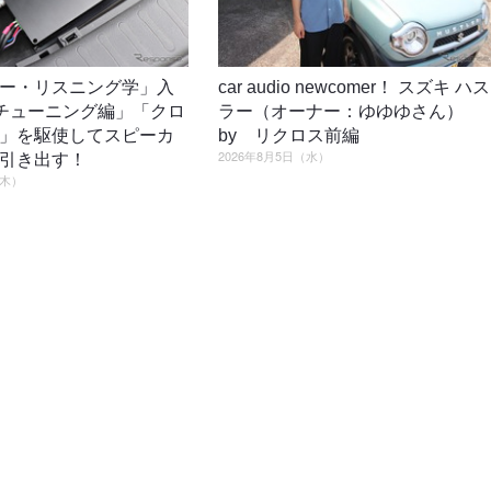
ー・リスニング学」入
car audio newcomer！ スズキ ハス
4「チューニング編」「クロ
ラー（オーナー：ゆゆゆさん）
」を駆使してスピーカ
by リクロス前編
2026年8月5日（水）
引き出す！
（木）