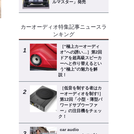
ルマスター」発売
カーオーディオ特集記事ニュースラ
ンキング
［“極上カーオーディ
オ”への誘い…］第2回
ドアを超高級スピーカ
ーへと作り替えるとい
う“極上”の魅力を解
説！
［低音を制する者はカ
ーオーディオを制す!］
第12回「小型・薄型パ
ワードサブウーファ
ー」の注目機をチェッ
ク！
car audio