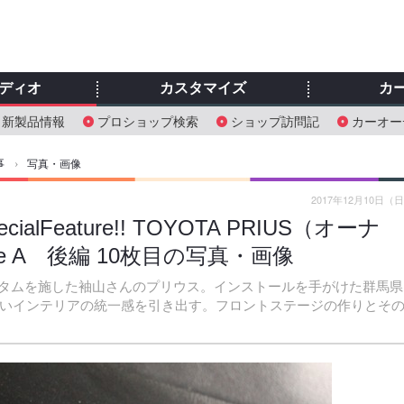
ディオ
カスタマイズ
カ
新製品情報
プロショップ検索
ショップ訪問記
カーオー
事
›
写真・画像
2017年12月10日（
Feature!! TOYOTA PRIUS（オーナ
e A 後編 10枚目の写真・画像
タムを施した袖山さんのプリウス。インストールを手がけた群馬県
ドを使いインテリアの統一感を引き出す。フロントステージの作りとそ