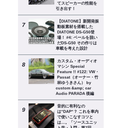
てスピーカーの性能を
引き出す！
【DIATONE】新開発振
動板素材を搭載した
DIATONE DS-G50登
場！ #4: ベールを脱い
だDS-G50 その作りは
車載を考えた設計
カスタム・オーディオ
マシン Special
Feature !! #122: VW・
Passat（オーナー・竹
林ゆうきさん） by
custom &amp; car
Audio PARADA 後編
音的に有利なの
は“DAP“？ これを車内
で使いこなすコツと
は…。「ソースユニッ
ト学・入門」第7回