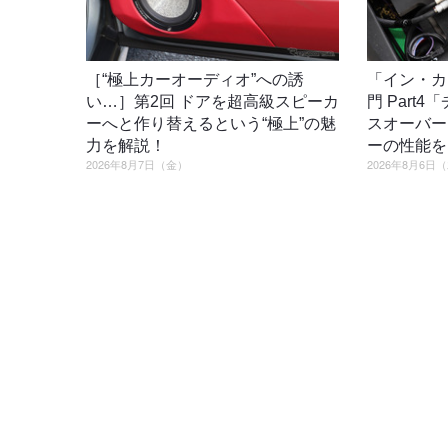
［“極上カーオーディオ”への誘
「イン・カ
い…］第2回 ドアを超高級スピーカ
門 Part
ーへと作り替えるという“極上”の魅
スオーバー
力を解説！
ーの性能を
2026年8月7日（金）
2026年8月6日