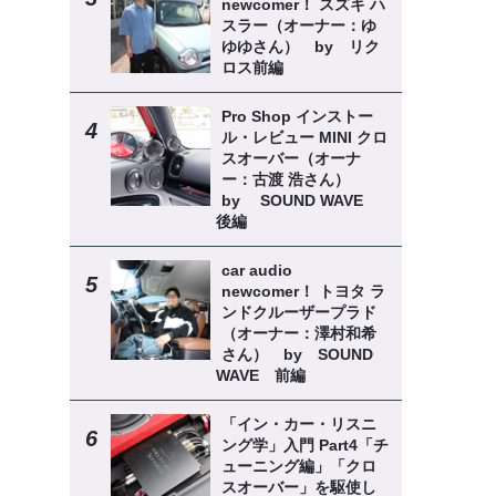
newcomer！ スズキ ハ
スラー（オーナー：ゆ
ゆゆさん） by リク
ロス前編
Pro Shop インストー
ル・レビュー MINI クロ
スオーバー（オーナ
ー：古渡 浩さん）
by SOUND WAVE
後編
car audio
newcomer！ トヨタ ラ
ンドクルーザープラド
（オーナー：澤村和希
さん） by SOUND
WAVE 前編
「イン・カー・リスニ
ング学」入門 Part4「チ
ューニング編」「クロ
スオーバー」を駆使し