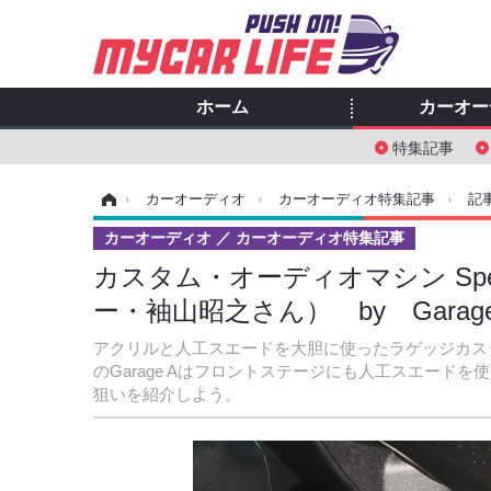
ホーム
カーオー
特集記事
ホーム
›
カーオーディオ
›
カーオーディオ特集記事
›
記
カーオーディオ
カーオーディオ特集記事
カスタム・オーディオマシン Special
ー・袖山昭之さん） by Garag
アクリルと人工スエードを大胆に使ったラゲッジカス
のGarage Aはフロントステージにも人工スエー
狙いを紹介しよう。