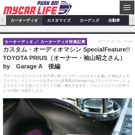
C
L
O
ム
カーオーディオ
カスタマイズ
カーグッズ
自動車
ア
S
カーオーディオ
E
特集記事
新製品情報
カスタマイズ
2017.12.10（日） 15:38
カーオーディオ
カーオーディオ特集記事
プロショップ検索
ショップ訪問記
カスタマイズ特集記事
カスタマイズ新製品情報
カーグッズ
カスタム・オーディオマシン SpecialFeature!!
TOYOTA PRIUS（オーナー・袖山昭之さん）
カーオーディオニュース
デモカー製作記
カスタマイズニュース
カーグッズ特集記事
カーグッズ新製品情報
自動車
by Garage A 後編
その他
カーグッズニュース
ニュース
試乗記
アクセスランキング
アクリルと人工スエードを大胆に使ったラゲッジカスタムを施した袖山さんの
プリウス。インストールを手がけた群馬県のGarage Aはフロントステージにも
スクープ
人工スエードを使いインテリアの統一感を引き出す。フロントステージの作り
とその狙いを紹介しよう。