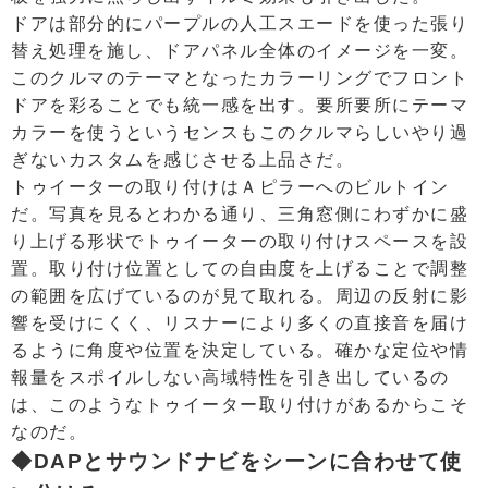
ドアは部分的にパープルの人工スエードを使った張り
替え処理を施し、ドアパネル全体のイメージを一変。
このクルマのテーマとなったカラーリングでフロント
ドアを彩ることでも統一感を出す。要所要所にテーマ
カラーを使うというセンスもこのクルマらしいやり過
ぎないカスタムを感じさせる上品さだ。
トゥイーターの取り付けはＡピラーへのビルトイン
だ。写真を見るとわかる通り、三角窓側にわずかに盛
り上げる形状でトゥイーターの取り付けスペースを設
置。取り付け位置としての自由度を上げることで調整
の範囲を広げているのが見て取れる。周辺の反射に影
響を受けにくく、リスナーにより多くの直接音を届け
るように角度や位置を決定している。確かな定位や情
報量をスポイルしない高域特性を引き出しているの
は、このようなトゥイーター取り付けがあるからこそ
なのだ。
◆DAPとサウンドナビをシーンに合わせて使