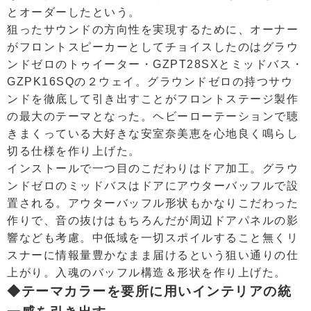
とオーダーしたという。
狙ったサウンドの方向性を実現するために、オーナー
がフロントスピーカーとしてチョイスしたのはグラウ
ンドゼロのトゥイーター・GZPT28SXとミッドバス・
GZPK16SQの２ウェイ。グラウンドゼロの持つサウ
ンドを徹底して引き出すことがフロントステージ製作
の最大のテーマとなった。ヘビーローテーションで聴
きまくっている大好きな安室奈美恵を心地良く鳴らし
切る仕様を作り上げた。
インストールで一つ目のこだわりはドア加工。グラウ
ンドゼロのミッドバスはドアにアウターバッフルで設
置される。アウターバッフル形状もかなりこだわった
作りで、音の抜けはもちろんだが周辺ドアパネルの影
響なども考慮。中低域を一切スポイルすること無くリ
スナーに情報量豊かなまま届けるという狙い通りの仕
上がり。入魂のバッフル構造＆形状を作り上げた。
◆テーマカラーを要所に用いインテリアの統