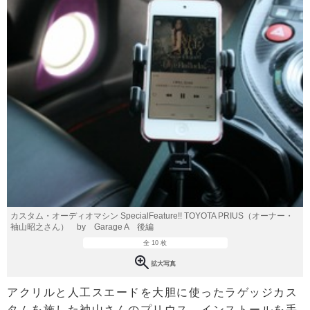
カスタム・オーディオマシン SpecialFeature!! TOYOTA PRIUS（オーナー・
袖山昭之さん） by Garage A 後編
全 10 枚
拡大写真
アクリルと人工スエードを大胆に使ったラゲッジカス
タムを施した袖山さんのプリウス。インストールを手