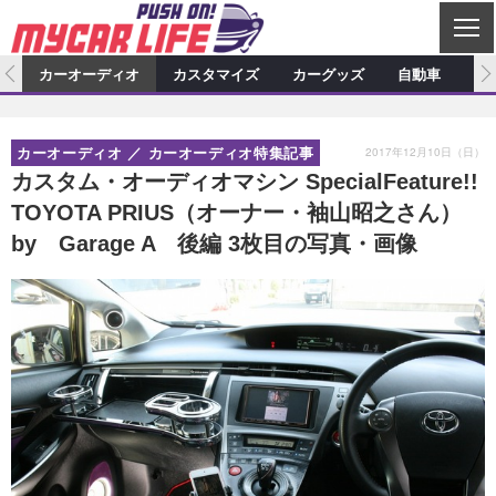
C
L
O
ム
カーオーディオ
カスタマイズ
カーグッズ
自動車
ア
S
カーオーディオ
E
特集記事
新製品情報
カスタマイズ
2017年12月10日（日）
カーオーディオ
カーオーディオ特集記事
プロショップ検索
ショップ訪問記
カスタマイズ特集記事
カスタマイズ新製品情報
カーグッズ
カスタム・オーディオマシン SpecialFeature!!
TOYOTA PRIUS（オーナー・袖山昭之さん）
カーオーディオニュース
デモカー製作記
カスタマイズニュース
カーグッズ特集記事
カーグッズ新製品情報
自動車
by Garage A 後編 3枚目の写真・画像
その他
カーグッズニュース
ニュース
試乗記
アクセスランキング
スクープ