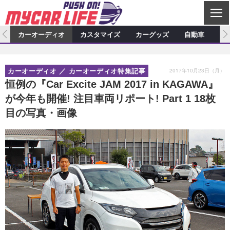
C
L
O
ム
カーオーディオ
カスタマイズ
カーグッズ
自動車
ア
S
カーオーディオ
E
特集記事
新製品情報
カスタマイズ
2017年10月23日（月）
カーオーディオ
カーオーディオ特集記事
プロショップ検索
ショップ訪問記
カスタマイズ特集記事
カスタマイズ新製品情報
カーグッズ
恒例の『Car Excite JAM 2017 in KAGAWA』
が今年も開催! 注目車両リポート! Part 1 18枚
カーオーディオニュース
デモカー製作記
カスタマイズニュース
カーグッズ特集記事
カーグッズ新製品情報
自動車
目の写真・画像
その他
カーグッズニュース
ニュース
試乗記
アクセスランキング
スクープ