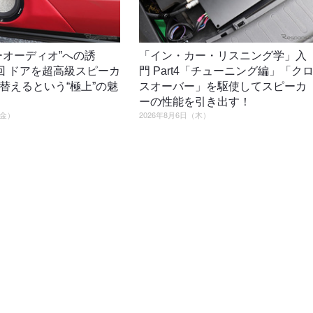
ーオーディオ”への誘
「イン・カー・リスニング学」入
回 ドアを超高級スピーカ
門 Part4「チューニング編」「ク
替えるという“極上”の魅
スオーバー」を駆使してスピーカ
ーの性能を引き出す！
（金）
2026年8月6日（木）