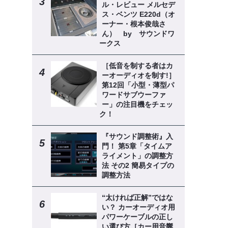
ル・レビュー メルセデ
ス・ベンツ E220d（オ
ーナー・根本俊哉さ
ん） by サウンドワ
ークス
［低音を制する者はカ
ーオーディオを制す!］
第12回「小型・薄型パ
ワードサブウーファ
ー」の注目機をチェッ
ク！
『サウンド調整術』入
門！ 第5章「タイムア
ライメント」の調整方
法 その2 簡易タイプの
調整方法
“太ければ正解”ではな
い？ カーオーディオ用
パワーケーブルの正し
い選び方［カー用音響