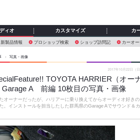
ディオ
カスタマイズ
カ
新製品情報
プロショップ検索
ショップ訪問記
カーオー
事
›
写真・画像
2017年10月22日（
Feature!! TOYOTA HARRIER（オー
arage A 前編 10枚目の写真・画像
たオーナーだったが、ハリアーに乗り換えてからオーディオ好きの
。インストールを担当したした群馬県のGarage Aでサウンド＆