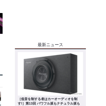
最新ニュース
［低音を制する者はカーオーディオを制
す!］第13回 パワフル派もナチュラル派も