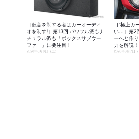
［低音を制する者はカーオーディ
［“極上カ
オを制す!］第13回 パワフル派もナ
い…］第2
チュラル派も「ボックスサブウー
ーへと作り
ファー」に要注目！
力を解説！
2026年8月8日（土）
2026年8月7日