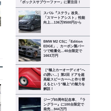
「ボックスサブウーファー」に要注目！
スバル『ステラ』改良、
「スマートアシスト」性能
向上…136万9500円から
BMW M2 CSに「Edition
EDGE」、カーボン製パー
ツで軽量化…40台限定で
1663万円
［“極上カーオーディオ”へ
の誘い…］第2回 ドアを超
高級スピーカーへと作り替
えるという“極上”の魅力を
解説！
ジープ85周年記念車、『ラ
ングラー』に100台限定で
発売…944万円