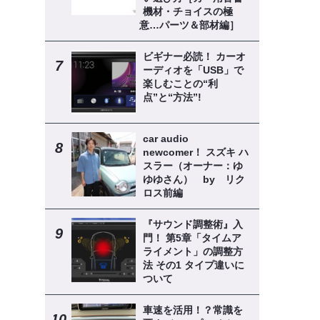
機材・チョイスの極
意…パーツ＆部材編］
ビギナー必読！ カーオ
ーディオを「USB」で
楽しむことの“利
点”と“方法”!
car audio
newcomer！ スズキ ハ
スラー（オーナー：ゆ
ゆゆさん） by リク
ロス前編
『サウンド調整術』入
門！ 第5章「タイムア
ライメント」の調整方
法 その1 タイプ違いに
ついて
車速を活用！？常識を