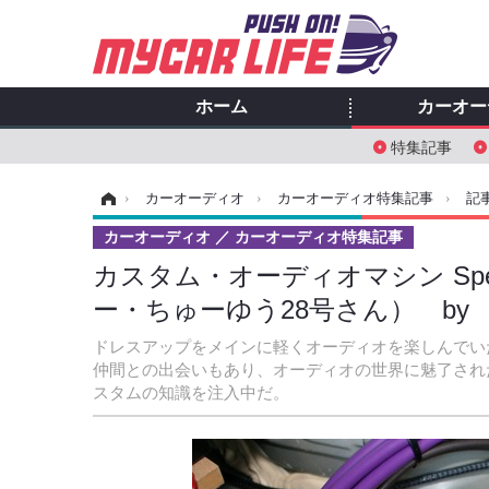
ホーム
カーオー
特集記事
ホーム
›
カーオーディオ
›
カーオーディオ特集記事
›
記
カーオーディオ
カーオーディオ特集記事
カスタム・オーディオマシン Special
ー・ちゅーゆう28号さん） by G
ドレスアップをメインに軽くオーディオを楽しんでい
仲間との出会いもあり、オーディオの世界に魅了された
スタムの知識を注入中だ。