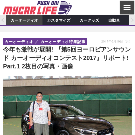
C
L
O
ム
カーオーディオ
カスタマイズ
カーグッズ
自動車
ア
S
カーオーディオ
E
特集記事
新製品情報
カスタマイズ
2017年6月19日（月）
カーオーディオ
カーオーディオ特集記事
プロショップ検索
ショップ訪問記
カスタマイズ特集記事
カスタマイズ新製品情報
カーグッズ
今年も激戦が展開! 『第5回ヨーロピアンサウン
ド カーオーディオコンテスト2017』リポート!
カーオーディオニュース
デモカー製作記
カスタマイズニュース
カーグッズ特集記事
カーグッズ新製品情報
自動車
Part.1 2枚目の写真・画像
その他
カーグッズニュース
ニュース
試乗記
アクセスランキング
スクープ