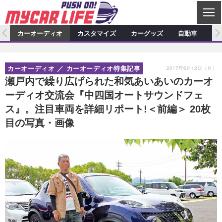
C
L
O
ム
カーオーディオ
カスタマイズ
カーグッズ
自動車
ア
S
カーオーディオ
E
特集記事
新製品情報
カスタマイズ
2017年6月12日（月）
カーオーディオ
カーオーディオ特集記事
プロショップ検索
ショップ訪問記
カスタマイズ特集記事
カスタマイズ新製品情報
カーグッズ
瀬戸内で繰り広げられた和気あいあいのカーオ
ーディオ交流会『中四国オートサウンドフェ
カーオーディオニュース
デモカー製作記
カスタマイズニュース
カーグッズ特集記事
カーグッズ新製品情報
自動車
ス』。注目車両を詳細リポート!＜前編＞ 20枚
その他
カーグッズニュース
ニュース
試乗記
アクセスランキング
目の写真・画像
スクープ