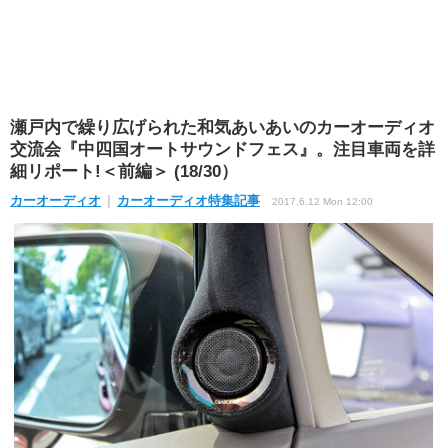
瀬戸内で繰り広げられた和気あいあいのカーオーディオ
交流会『中四国オートサウンドフェス』。注目車両を詳
細リポート!＜前編＞ (18/30）
カーオーディオ
カーオーディオ特集記事
2017.6.12 Mon 12:00