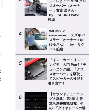
ル・レビュー MINI クロ
スオーバー（オーナ
ー：古渡 浩さん）
by SOUND WAVE
後編
car audio
た
newcomer！ スズキ ハ
スラー（オーナー：ゆ
ゆゆさん） by リク
ロス前編
に
「イン・カー・リスニ
き
ング学」入門 Part4「チ
ューニング編」「クロ
の
スオーバー」を駆使し
てスピーカーの性能を
の
引き出す！
【サウンドチューニン
グ大辞典】第4章 お役
立ち調整機能研究 そ
の8「ダイヤトーンの場