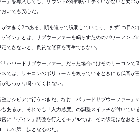
ァー」を導入しても、サウンドの制御が上手くいかないと効果
においても安心だ。
が大きく2つある。順を追って説明していこう。まず1つ目の
「ゲイン」とは、サブウーファーを鳴らすためのパワーアンプ
設定できないと、良質な低音を再生できない。
が「パワードサブウーファー」だった場合にはそのリモコンで
ースでは、リモコンのボリュームを絞っているときにも低音が
音がしっかり鳴ってくれない。
調整はシビアに行うべきだ。なお「パワードサブウーファー」
ルもあるが、それでも「入力感度」の調整スイッチが付いてい
緻密に「ゲイン」調整を行えるモデルでは、その設定はなおさ
ロールの第一歩となるのだ。