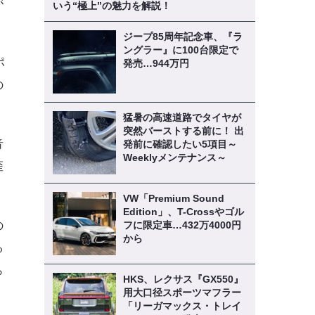
が
いう“極上”の魅力を解説！
ジープ85周年記念車、『ラ
ングラー』に100台限定で
ポ
発売…944万円
の
猛暑の高速道路でタイヤが
突然バーストする前に！ 出
音
発前に確認したい5項目～
Weeklyメンテナンス～
歪
VW「Premium Sound
Edition」、T-Crossやゴル
フに限定車…432万4000円
の
から
る
ら
HKS、レクサス『GX550』
用大口径スポーツマフラー
「リーガマックス・トレイ