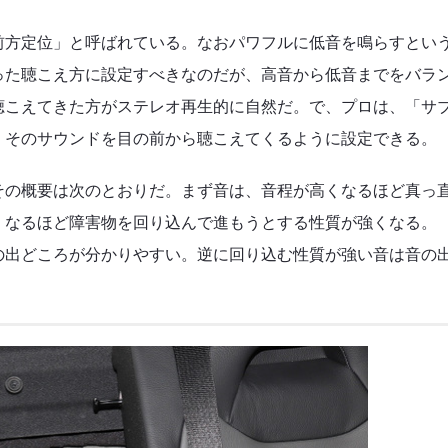
前方定位」と呼ばれている。なおパワフルに低音を鳴らすとい
った聴こえ方に設定すべきなのだが、高音から低音までをバラ
聴こえてきた方がステレオ再生的に自然だ。で、プロは、「サ
、そのサウンドを目の前から聴こえてくるように設定できる。
その概要は次のとおりだ。まず音は、音程が高くなるほど真っ
くなるほど障害物を回り込んで進もうとする性質が強くなる。
の出どころが分かりやすい。逆に回り込む性質が強い音は音の