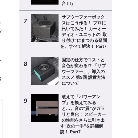
合 lll」
う
サブウーファーボック
スはこう作る！ プロに
ン
訊いてみた！ カーオー
ブ
ディオ・ユニットの“取
り付け”にまつわる疑問
を、すべて解決！ Part7
直
固定の仕方でコストと
音色が変わる!? 「サブ
ウーファー」、導入の
ススメ 第9回 設置方法
出
について
敢えて「パワーアン
プ」を換えてみる
と…。音の“質”がガラ
リと良化！ スピーカー
の性能をさらに引き出
す“次の一手”を詳細解
説！ Part7