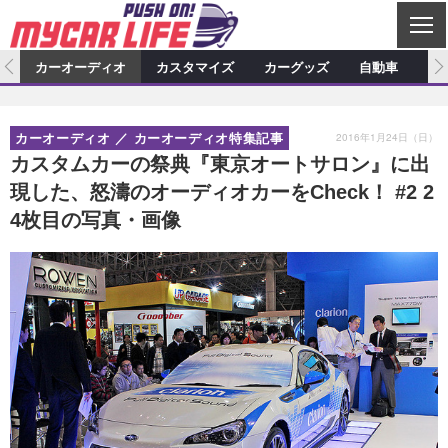
C
L
O
ム
カーオーディオ
カスタマイズ
カーグッズ
自動車
ア
S
カーオーディオ
E
特集記事
新製品情報
カスタマイズ
2016年1月24日（日）
カーオーディオ
カーオーディオ特集記事
プロショップ検索
ショップ訪問記
カスタマイズ特集記事
カスタマイズ新製品情報
カーグッズ
カスタムカーの祭典『東京オートサロン』に出
現した、怒濤のオーディオカーをCheck！ #2 2
カーオーディオニュース
デモカー製作記
カスタマイズニュース
カーグッズ特集記事
カーグッズ新製品情報
自動車
4枚目の写真・画像
その他
カーグッズニュース
ニュース
試乗記
アクセスランキング
スクープ