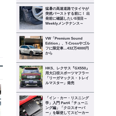
猛暑の高速道路でタイヤが
突然バーストする前に！ 出
発前に確認したい5項目～
Weeklyメンテナンス～
VW「Premium Sound
Edition」、T-Crossやゴル
フに限定車…432万4000円
から
HKS、レクサス『GX550』
用大口径スポーツマフラー
「リーガマックス・トレイ
ルマスター」発売
「イン・カー・リスニング
学」入門 Part4「チューニ
ング編」「クロスオーバ
ー」を駆使してスピーカー