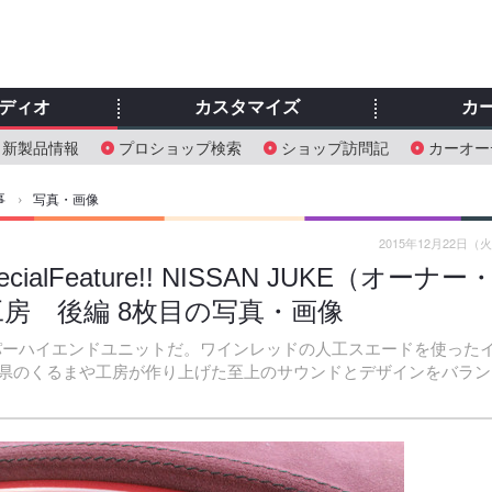
ディオ
カスタマイズ
カ
新製品情報
プロショップ検索
ショップ訪問記
カーオー
事
›
写真・画像
2015年12月22日（
Feature!! NISSAN JUKE（オーナー
房 後編 8枚目の写真・画像
パーハイエンドユニットだ。ワインレッドの人工スエードを使った
県のくるまや工房が作り上げた至上のサウンドとデザインをバラン