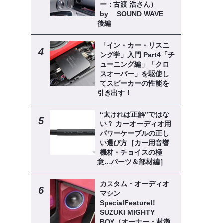
ー：古渡 浩さん）
by SOUND WAVE
後編
「イン・カー・リスニ
ング学」入門 Part4「チ
ューニング編」「クロ
スオーバー」を駆使し
てスピーカーの性能を
引き出す！
“太ければ正解”ではな
い？ カーオーディオ用
パワーケーブルの正し
い選び方［カー用音響
機材・チョイスの極
意…パーツ＆部材編］
カスタム・オーディオ
マシン
SpecialFeature!!
SUZUKI MIGHTY
BOY（オーナー・村瀬