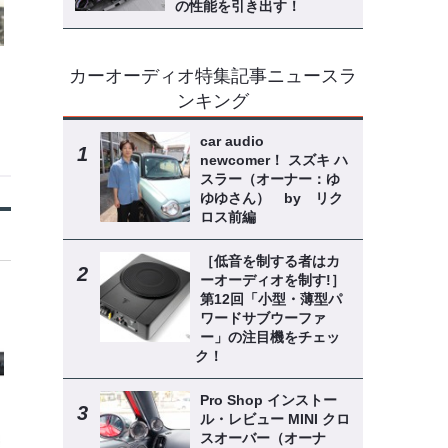
の性能を引き出す！
カーオーディオ特集記事ニュースラ
ンキング
car audio
newcomer！ スズキ ハ
スラー（オーナー：ゆ
ゆゆさん） by リク
ロス前編
［低音を制する者はカ
ーオーディオを制す!］
第12回「小型・薄型パ
ワードサブウーファ
ー」の注目機をチェッ
ク！
Pro Shop インストー
ル・レビュー MINI クロ
スオーバー（オーナ