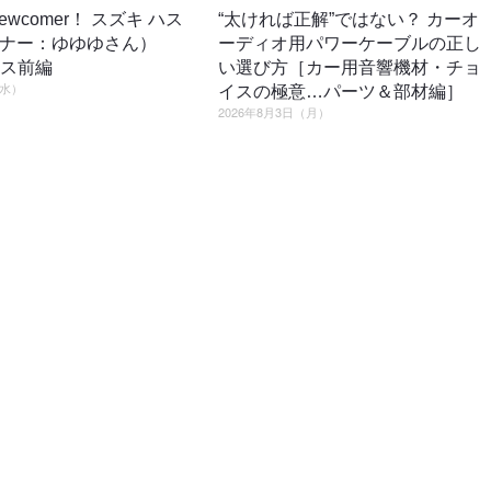
o newcomer！ スズキ ハス
“太ければ正解”ではない？ カーオ
ーナー：ゆゆゆさん）
ーディオ用パワーケーブルの正し
ロス前編
い選び方［カー用音響機材・チョ
（水）
イスの極意…パーツ＆部材編］
2026年8月3日（月）