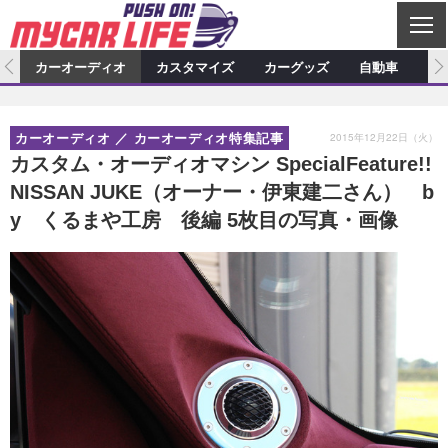
C
L
O
ム
カーオーディオ
カスタマイズ
カーグッズ
自動車
ア
S
カーオーディオ
E
特集記事
新製品情報
カスタマイズ
2015年12月22日（火）
カーオーディオ
カーオーディオ特集記事
プロショップ検索
ショップ訪問記
カスタマイズ特集記事
カスタマイズ新製品情報
カーグッズ
カスタム・オーディオマシン SpecialFeature!!
NISSAN JUKE（オーナー・伊東建二さん） b
カーオーディオニュース
デモカー製作記
カスタマイズニュース
カーグッズ特集記事
カーグッズ新製品情報
自動車
y くるまや工房 後編 5枚目の写真・画像
その他
カーグッズニュース
ニュース
試乗記
アクセスランキング
スクープ