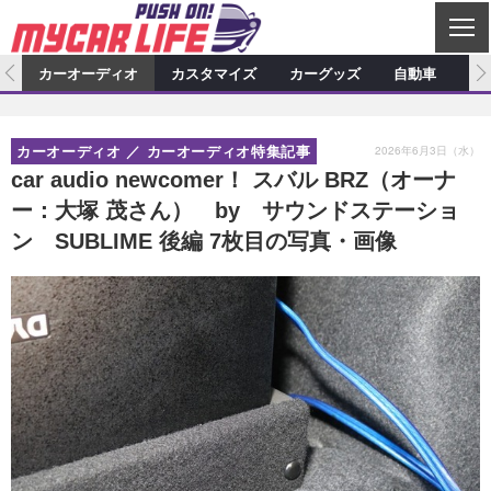
C
L
O
ム
カーオーディオ
カスタマイズ
カーグッズ
自動車
ア
S
カーオーディオ
E
特集記事
新製品情報
カスタマイズ
2026年6月3日（水）
カーオーディオ
カーオーディオ特集記事
プロショップ検索
ショップ訪問記
カスタマイズ特集記事
カスタマイズ新製品情報
カーグッズ
car audio newcomer！ スバル BRZ（オーナ
ー：大塚 茂さん） by サウンドステーショ
カーオーディオニュース
デモカー製作記
カスタマイズニュース
カーグッズ特集記事
カーグッズ新製品情報
自動車
ン SUBLIME 後編 7枚目の写真・画像
その他
カーグッズニュース
ニュース
試乗記
アクセスランキング
スクープ