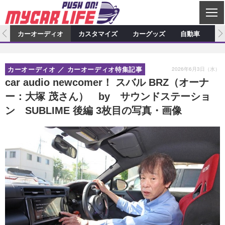
C
L
O
ム
カーオーディオ
カスタマイズ
カーグッズ
自動車
ア
S
カーオーディオ
E
特集記事
新製品情報
カスタマイズ
2026年6月3日（水）
カーオーディオ
カーオーディオ特集記事
プロショップ検索
ショップ訪問記
カスタマイズ特集記事
カスタマイズ新製品情報
カーグッズ
car audio newcomer！ スバル BRZ（オーナ
ー：大塚 茂さん） by サウンドステーショ
カーオーディオニュース
デモカー製作記
カスタマイズニュース
カーグッズ特集記事
カーグッズ新製品情報
自動車
ン SUBLIME 後編 3枚目の写真・画像
その他
カーグッズニュース
ニュース
試乗記
アクセスランキング
スクープ