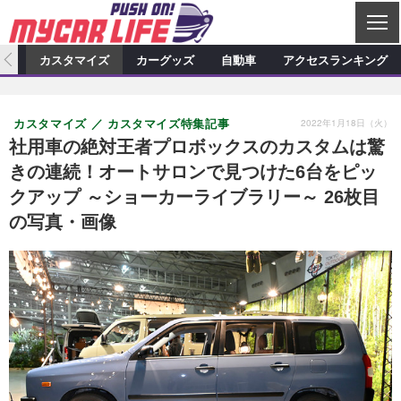
C
L
O
ィオ
カスタマイズ
カーグッズ
自動車
アクセスランキング
S
カーオーディオ
E
特集記事
新製品情報
カスタマイズ
2022年1月18日（火）
カスタマイズ
カスタマイズ特集記事
プロショップ検索
ショップ訪問記
カスタマイズ特集記事
カスタマイズ新製品情報
カーグッズ
社用車の絶対王者プロボックスのカスタムは驚
きの連続！オートサロンで見つけた6台をピッ
カーオーディオニュース
デモカー製作記
カスタマイズニュース
カーグッズ特集記事
カーグッズ新製品情報
自動車
クアップ ～ショーカーライブラリー～ 26枚目
その他
カーグッズニュース
ニュース
試乗記
アクセスランキング
の写真・画像
スクープ