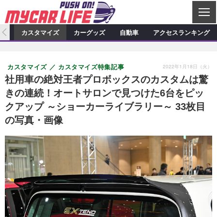
C
L
O
ィオ
カスタマイズ
カーグッズ
自動車
アクセスランキング
S
カーオーディオ
E
特集記事
新製品情報
カスタマイズ
2022年1月18日（火）
カスタマイズ
カスタマイズ特集記事
プロショップ検索
ショップ訪問記
カスタマイズ特集記事
カスタマイズ新製品情報
カーグッズ
社用車の絶対王者プロボックスのカスタムは驚
きの連続！オートサロンで見つけた6台をピッ
カーオーディオニュース
デモカー製作記
カスタマイズニュース
カーグッズ特集記事
カーグッズ新製品情報
自動車
クアップ ～ショーカーライブラリー～ 33枚目
その他
カーグッズニュース
ニュース
試乗記
アクセスランキング
の写真・画像
スクープ