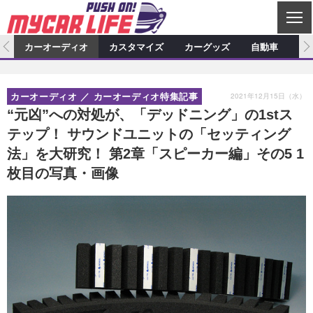
C
L
O
ム
カーオーディオ
カスタマイズ
カーグッズ
自動車
ア
S
カーオーディオ
E
特集記事
新製品情報
カスタマイズ
2021年12月15日（水）
カーオーディオ
カーオーディオ特集記事
プロショップ検索
ショップ訪問記
カスタマイズ特集記事
カスタマイズ新製品情報
カーグッズ
“元凶”への対処が、「デッドニング」の1stス
テップ！ サウンドユニットの「セッティング
カーオーディオニュース
デモカー製作記
カスタマイズニュース
カーグッズ特集記事
カーグッズ新製品情報
自動車
法」を大研究！ 第2章「スピーカー編」その5 1
その他
カーグッズニュース
ニュース
試乗記
アクセスランキング
枚目の写真・画像
スクープ