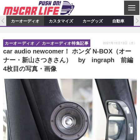
C
L
O
ム
カーオーディオ
カスタマイズ
カーグッズ
自動車
ア
S
カーオーディオ
E
特集記事
新製品情報
カスタマイズ
2021年10月13日（水）
カーオーディオ
カーオーディオ特集記事
プロショップ検索
ショップ訪問記
カスタマイズ特集記事
カスタマイズ新製品情報
カーグッズ
car audio newcomer！ ホンダ N-BOX（オー
ナー・新山さつきさん） by ingraph 前編
カーオーディオニュース
デモカー製作記
カスタマイズニュース
カーグッズ特集記事
カーグッズ新製品情報
自動車
4枚目の写真・画像
その他
カーグッズニュース
ニュース
試乗記
アクセスランキング
スクープ