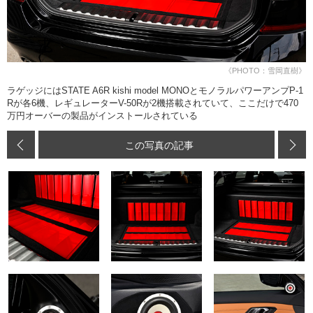
《PHOTO：雪岡直樹》
ラゲッジにはSTATE A6R kishi model MONOとモノラルパワーアンプP-1
Rが各6機、レギュレーターV-50Rが2機搭載されていて、ここだけで470
万円オーバーの製品がインストールされている
この写真の記事