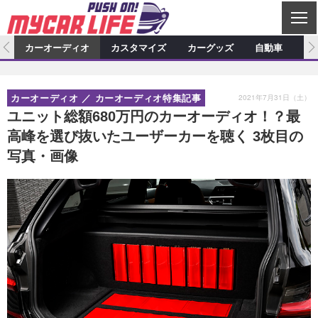
C
L
O
ム
カーオーディオ
カスタマイズ
カーグッズ
自動車
ア
S
カーオーディオ
E
特集記事
新製品情報
カスタマイズ
2021年7月31日（土）
カーオーディオ
カーオーディオ特集記事
プロショップ検索
ショップ訪問記
カスタマイズ特集記事
カスタマイズ新製品情報
カーグッズ
ユニット総額680万円のカーオーディオ！？最
高峰を選び抜いたユーザーカーを聴く 3枚目の
カーオーディオニュース
デモカー製作記
カスタマイズニュース
カーグッズ特集記事
カーグッズ新製品情報
自動車
写真・画像
その他
カーグッズニュース
ニュース
試乗記
アクセスランキング
スクープ