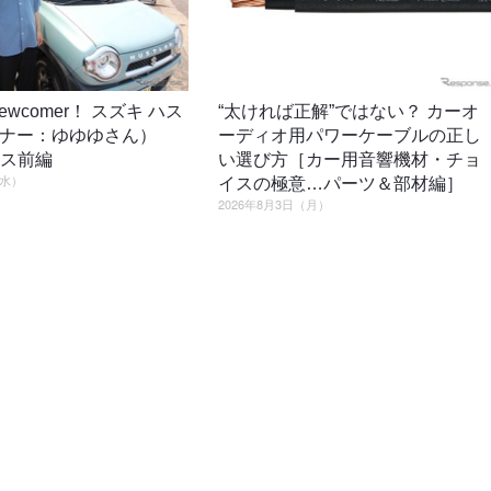
o newcomer！ スズキ ハス
“太ければ正解”ではない？ カーオ
ーナー：ゆゆゆさん）
ーディオ用パワーケーブルの正し
ロス前編
い選び方［カー用音響機材・チョ
（水）
イスの極意…パーツ＆部材編］
2026年8月3日（月）