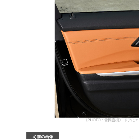
《PHOTO：雪岡直樹》
ドアにエ
前の画像