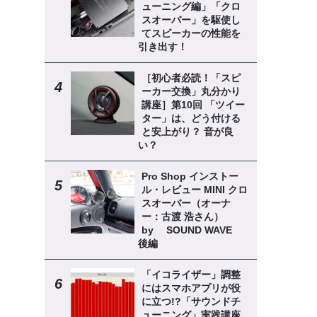
ューニング編」「クロ
スオーバー」を駆使し
てスピーカーの性能を
引き出す！
［初心者必読！「スピ
ーカー交換」丸分かり
講座］第10回 「ツイー
ター」は、どう付ける
と安上がり？ 音が良
い？
Pro Shop インストー
ル・レビュー MINI クロ
スオーバー（オーナ
ー：古渡 浩さん）
by SOUND WAVE
後編
「イコライザー」調整
にはスマホアプリが役
に立つ!?「サウンドチ
ューニング」実践講座