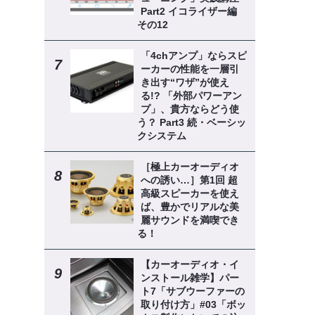
Part2 イコライザー編
その12
「4chアンプ」ならスピ
ーカーの性能を一層引
き出す“ワザ”が使え
る!? 「外部パワーアン
プ」、貴方ならどう使
う？ Part3 続・ベーシッ
クシステム
［極上カーオーディオ
への誘い…］第1回 超
高級スピーカーを使え
ば、豊かでリアルな美
麗サウンドを満喫でき
る！
【カーオーディオ・イ
ンストール雑学】パー
ト7「サブウーファーの
取り付け方」#03「ボッ