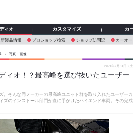
ディオ
カスタマイズ
カ
新製品情報
プロショップ検索
ショップ訪問記
カーオー
事
›
写真・画像
2021年7月31日（
ーディオ！？最高峰を選び抜いたユーザー
ズ。そんな同メーカーの最高峰ユニット群を取り入れたユーザーカ
ィズのインストール部門が直に手がけたハイエンド車両。その完成