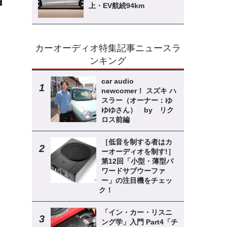
上・EV航続94km
カーオーディオ特集記事ニュースラ
ンキング
car audio
newcomer！ スズキ ハ
スラー（オーナー：ゆ
ゆゆさん） by リク
ロス前編
［低音を制する者はカ
ーオーディオを制す!］
第12回「小型・薄型パ
ワードサブウーファ
ー」の注目機をチェッ
ク！
「イン・カー・リスニ
ング学」入門 Part4「チ