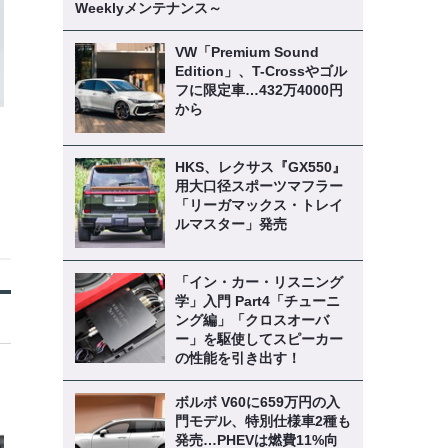
Weeklyメンテナンス～
VW「Premium Sound
Edition」、T-Crossやゴル
フに限定車…432万4000円
から
HKS、レクサス『GX550』
用大口径スポーツマフラー
「リーガマックス・トレイ
ルマスター」発売
「イン・カー・リスニング
学」入門 Part4「チューニ
ング編」「クロスオーバ
ー」を駆使してスピーカー
の性能を引き出す！
ボルボ V60に659万円の入
門モデル、特別仕様車2種も
発売…PHEVは燃費11%向