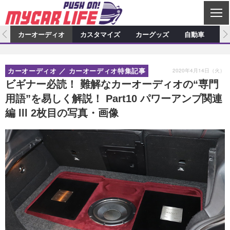
C
L
O
ム
カーオーディオ
カスタマイズ
カーグッズ
自動車
ア
S
カーオーディオ
E
特集記事
新製品情報
カスタマイズ
2020年4月14日（火）
カーオーディオ
カーオーディオ特集記事
プロショップ検索
ショップ訪問記
カスタマイズ特集記事
カスタマイズ新製品情報
カーグッズ
ビギナー必読！ 難解なカーオーディオの“専門
用語”を易しく解説！ Part10 パワーアンプ関連
カーオーディオニュース
デモカー製作記
カスタマイズニュース
カーグッズ特集記事
カーグッズ新製品情報
自動車
編 lll 2枚目の写真・画像
その他
カーグッズニュース
ニュース
試乗記
アクセスランキング
スクープ