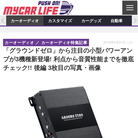
C
L
O
ム
カーオーディオ
カスタマイズ
カーグッズ
自動車
ア
S
カーオーディオ
E
特集記事
新製品情報
カスタマイズ
2018年4月21日（土）
カーオーディオ
カーオーディオ特集記事
プロショップ検索
ショップ訪問記
カスタマイズ特集記事
カスタマイズ新製品情報
カーグッズ
「グラウンドゼロ」から注目の小型パワーアン
プが3機種新登場! 利点から音質性能までを徹底
カーオーディオニュース
デモカー製作記
カスタマイズニュース
カーグッズ特集記事
カーグッズ新製品情報
自動車
チェック!! 後編 3枚目の写真・画像
その他
カーグッズニュース
ニュース
試乗記
アクセスランキング
スクープ