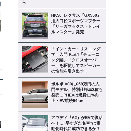
ら
HKS、レクサス『GX550』
用大口径スポーツマフラー
「リーガマックス・トレイ
ルマスター」発売
「イン・カー・リスニング
学」入門 Part4「チューニ
ング編」「クロスオーバ
ー」を駆使してスピーカー
の性能を引き出す！
ボルボ V60に659万円の入
門モデル、特別仕様車2種も
発売…PHEVは燃費11%向
上・EV航続94km
アウディ『A2』がEVで復活
へ！…“早すぎた名車”は電
動化時代に成功できるか？