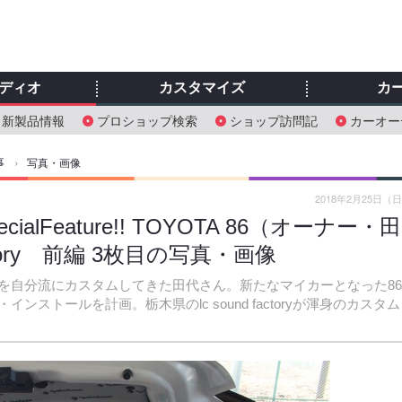
ディオ
カスタマイズ
カ
新製品情報
プロショップ検索
ショップ訪問記
カーオー
事
›
写真・画像
2018年2月25日（
Feature!! TOYOTA 86（オーナー・田
ctory 前編 3枚目の写真・画像
を自分流にカスタムしてきた田代さん。新たなマイカーとなった8
トールを計画。栃木県のlc sound factoryが渾身のカスタム