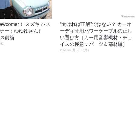
o newcomer！ スズキ ハス
“太ければ正解”ではない？ カーオ
ーナー：ゆゆゆさん）
ーディオ用パワーケーブルの正し
ロス前編
い選び方［カー用音響機材・チョ
（水）
イスの極意…パーツ＆部材編］
2026年8月3日（月）