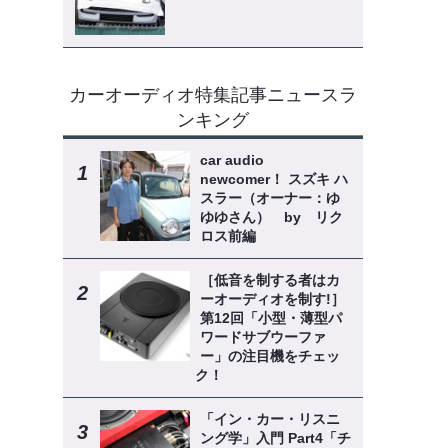
カーオーディオ特集記事ニュースラ
ンキング
car audio
newcomer！ スズキ ハ
スラー（オーナー：ゆ
ゆゆさん） by リク
ロス前編
［低音を制する者はカ
ーオーディオを制す!］
第12回「小型・薄型パ
ワードサブウーファ
ー」の注目機をチェッ
ク！
「イン・カー・リスニ
ング学」入門 Part4「チ