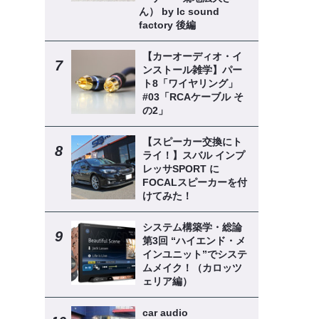
ん） by lc sound
factory 後編
【カーオーディオ・イ
ンストール雑学】パー
ト8「ワイヤリング」
#03「RCAケーブル そ
の2」
【スピーカー交換にト
ライ！】スバル インプ
レッサSPORT に
FOCALスピーカーを付
けてみた！
システム構築学・総論
第3回 “ハイエンド・メ
インユニット”でシステ
ムメイク！（カロッツ
ェリア編）
car audio