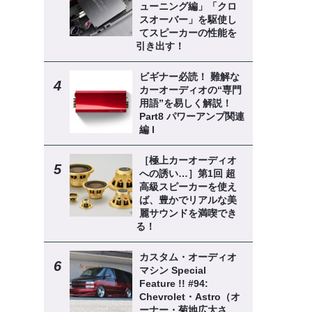
ューニング編」「クロ
スオーバー」を駆使し
てスピーカーの性能を
引き出す！
ビギナー必読！ 難解な
カーオーディオの“専門
用語”を易しく解説！
Part8 パワーアンプ関連
編 l
［極上カーオーディオ
への誘い…］第1回 超
高級スピーカーを使え
ば、豊かでリアルな美
麗サウンドを満喫でき
る！
カスタム・オーディオ
マシン Special
Feature !! #94:
Chevrolet・Astro（オ
ーナー・菊地広大さ