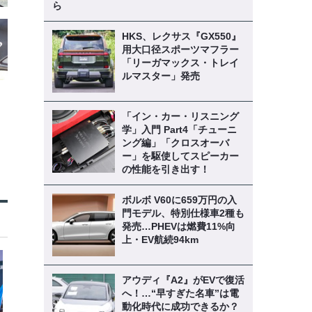
ら
HKS、レクサス『GX550』
用大口径スポーツマフラー
「リーガマックス・トレイ
ルマスター」発売
「イン・カー・リスニング
学」入門 Part4「チューニ
ング編」「クロスオーバ
ー」を駆使してスピーカー
の性能を引き出す！
ボルボ V60に659万円の入
門モデル、特別仕様車2種も
発売…PHEVは燃費11%向
上・EV航続94km
アウディ『A2』がEVで復活
へ！…“早すぎた名車”は電
動化時代に成功できるか？