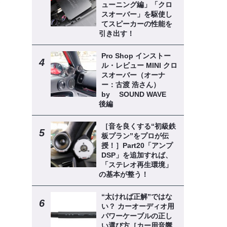
ューニング編」「クロ
スオーバー」を駆使し
てスピーカーの性能を
引き出す！
Pro Shop インストー
ル・レビュー MINI クロ
スオーバー（オーナ
ー：古渡 浩さん）
by SOUND WAVE
後編
［音を良くする“初級鉄
板プラン”をプロが伝
授！］Part20「アンプ
DSP」を追加すれば、
「ステレオ再生環境」
の基本が整う！
“太ければ正解”ではな
い？ カーオーディオ用
パワーケーブルの正し
い選び方［カー用音響