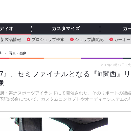
ディオ
カスタマイズ
カ
新製品情報
プロショップ検索
ショップ訪問記
カーオー
事
›
写真・画像
2017年10月17日（
17』、セミファイナルとなる『in関西』
像
日、大阪府・舞洲スポーツアイランドにて開催された。そのリポートの後
下記の6台について、カスタムコンセプトやオーディオシステムの