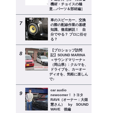
機材・チョイスの極
意…パーツ＆部材編］
車のスピーカー、交換
の際の配線作業の基礎
知識、徹底解説！ 自
分でやる？ プロに任せ
る？
【プロショップ訪問
記】SOUND MARINA
＜サウンドマリーナ＞
（岡山県）: クルマを、
ドライブを、カーオー
ディオを、気軽に楽しん
で♪
car audio
newcomer！ トヨタ
RAV4（オーナー：大畑
慧さん） by SOUND
WAVE 後編