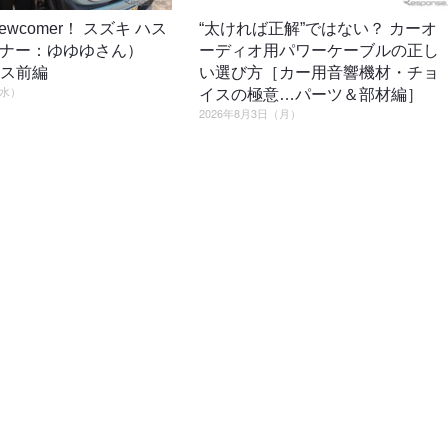
o newcomer！ スズキ ハス
“太ければ正解”ではない？ カーオ
ーナー：ゆゆゆさん）
ーディオ用パワーケーブルの正し
ロス前編
い選び方［カー用音響機材・チョ
（水）
イスの極意…パーツ＆部材編］
2026年8月3日（月）