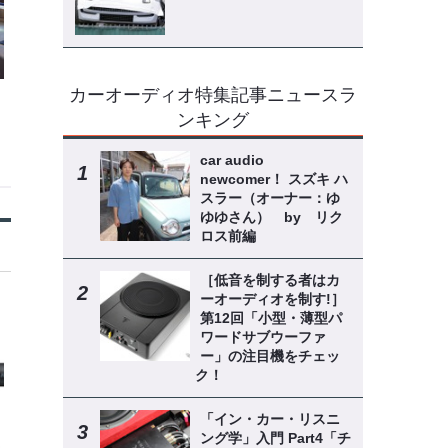
カーオーディオ特集記事ニュースラ
ンキング
car audio
newcomer！ スズキ ハ
スラー（オーナー：ゆ
ゆゆさん） by リク
ロス前編
［低音を制する者はカ
ーオーディオを制す!］
第12回「小型・薄型パ
ワードサブウーファ
ー」の注目機をチェッ
ク！
「イン・カー・リスニ
ング学」入門 Part4「チ