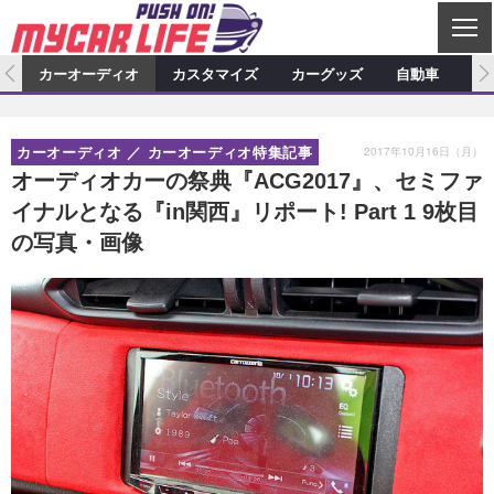
C
L
O
ム
カーオーディオ
カスタマイズ
カーグッズ
自動車
ア
S
カーオーディオ
E
特集記事
新製品情報
カスタマイズ
2017年10月16日（月）
カーオーディオ
カーオーディオ特集記事
プロショップ検索
ショップ訪問記
カスタマイズ特集記事
カスタマイズ新製品情報
カーグッズ
オーディオカーの祭典『ACG2017』、セミファ
イナルとなる『in関西』リポート! Part 1 9枚目
カーオーディオニュース
デモカー製作記
カスタマイズニュース
カーグッズ特集記事
カーグッズ新製品情報
自動車
の写真・画像
その他
カーグッズニュース
ニュース
試乗記
アクセスランキング
スクープ