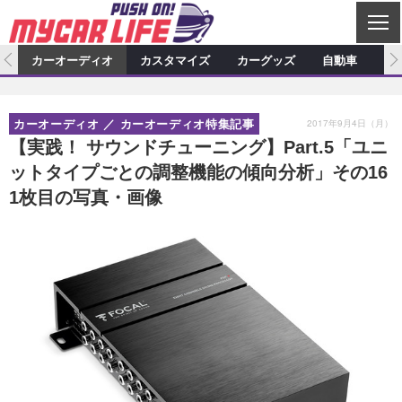
C
L
O
ム
カーオーディオ
カスタマイズ
カーグッズ
自動車
ア
S
カーオーディオ
E
特集記事
新製品情報
カスタマイズ
2017年9月4日（月）
カーオーディオ
カーオーディオ特集記事
プロショップ検索
ショップ訪問記
カスタマイズ特集記事
カスタマイズ新製品情報
カーグッズ
【実践！ サウンドチューニング】Part.5「ユニ
ットタイプごとの調整機能の傾向分析」その16
カーオーディオニュース
デモカー製作記
カスタマイズニュース
カーグッズ特集記事
カーグッズ新製品情報
自動車
1枚目の写真・画像
その他
カーグッズニュース
ニュース
試乗記
アクセスランキング
スクープ