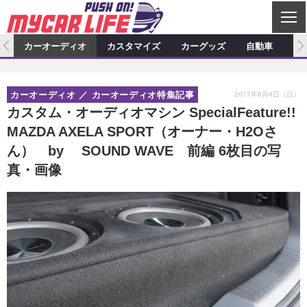
C
L
O
ム
カーオーディオ
カスタマイズ
カーグッズ
自動車
ア
S
カーオーディオ
E
特集記事
新製品情報
カスタマイズ
2017年6月4日（日）
カーオーディオ
カーオーディオ特集記事
プロショップ検索
ショップ訪問記
カスタマイズ特集記事
カスタマイズ新製品情報
カーグッズ
カスタム・オーディオマシン SpecialFeature!!
MAZDA AXELA SPORT（オーナー・H2Oさ
カーオーディオニュース
デモカー製作記
カスタマイズニュース
カーグッズ特集記事
カーグッズ新製品情報
自動車
ん） by SOUND WAVE 前編 6枚目の写
その他
カーグッズニュース
ニュース
試乗記
アクセスランキング
真・画像
スクープ