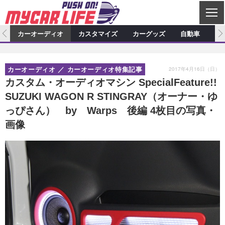
C
L
O
ム
カーオーディオ
カスタマイズ
カーグッズ
自動車
ア
S
カーオーディオ
E
特集記事
新製品情報
カスタマイズ
2017年4月16日（日）
カーオーディオ
カーオーディオ特集記事
プロショップ検索
ショップ訪問記
カスタマイズ特集記事
カスタマイズ新製品情報
カーグッズ
カスタム・オーディオマシン SpecialFeature!!
SUZUKI WAGON R STINGRAY（オーナー・ゆ
カーオーディオニュース
デモカー製作記
カスタマイズニュース
カーグッズ特集記事
カーグッズ新製品情報
自動車
っぴさん） by Warps 後編 4枚目の写真・
その他
カーグッズニュース
ニュース
試乗記
アクセスランキング
画像
スクープ