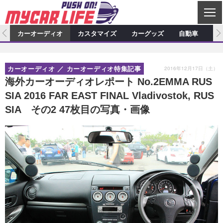
C
L
O
ム
カーオーディオ
カスタマイズ
カーグッズ
自動車
ア
S
カーオーディオ
E
特集記事
新製品情報
カスタマイズ
2016年12月17日（土）
カーオーディオ
カーオーディオ特集記事
プロショップ検索
ショップ訪問記
カスタマイズ特集記事
カスタマイズ新製品情報
カーグッズ
海外カーオーディオレポート No.2EMMA RUS
SIA 2016 FAR EAST FINAL Vladivostok, RUS
カーオーディオニュース
デモカー製作記
カスタマイズニュース
カーグッズ特集記事
カーグッズ新製品情報
自動車
SIA その2 47枚目の写真・画像
その他
カーグッズニュース
ニュース
試乗記
アクセスランキング
スクープ